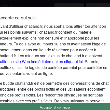
favorite_border
S'inscrire
ccepte ce qui suit :
Description
vant d'utiliser chatland.fr, nous souhaitons attirer ton attention
ur les points suivants : chatland.fr contient du matériel
N'a pas encore saisi de description
exuellement explicite non censuré et inapproprié pour les
Cherche
ineurs. Tu dois avoir au moins 18 ans et avoir atteint l'âge de
onsentement dans ton lieu de résidence pour accéder à
N'a spécifié aucune préférence
hatland.fr. Les mineurs sont exclus de chatland.fr et doivent
uitter ce site Web immédiatement en cliquant ici.
Parents,
euillez utiliser le logiciel de contrôle parental pour contrôler ce
ue vos enfants voient en ligne.
e but de chatland.fr est de permettre des conversations de chat
érotiques) entre des profils fictifs et des utilisateurs et contient
onc des profils fictifs. Les rencontres physiques ne sont pas
ossibles avec ces profils fictifs. De vrais utilisateurs peuvent
galement être trouvés sur le site Web. Afin de différencier ces
Accepter et continuer