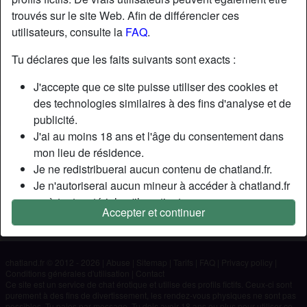
trouvés sur le site Web. Afin de différencier ces
utilisateurs, consulte la
FAQ
.
Nickname:
Pat672
Âge:
58
Tu déclares que les faits suivants sont exacts :
Pays:
France
J'accepte que ce site puisse utiliser des cookies et
Département:
Bas-Rhin
des technologies similaires à des fins d'analyse et de
Sexe:
Homme
publicité.
J'ai au moins 18 ans et l'âge du consentement dans
Description
mon lieu de résidence.
Je ne redistribuerai aucun contenu de chatland.fr.
N'a pas encore saisi de description
Je n'autoriserai aucun mineur à accéder à chatland.fr
Cherche
ou à tout matériel qu'il contient.
Accepter et continuer
Tout contenu que je consulte ou télécharge sur
N'a spécifié aucune préférence
chatland.fr est destiné à mon usage personnel et je ne
le montrerai pas à un mineur.
chatland.fr © 2012 - 2026
|
Abuse
|
Sitemap
|
Tarifs
|
FAQ
|
Privacy policy
|
Je n'ai pas été contacté par les fournisseurs de ce
Conditions générales d'utilisation
|
Contact
matériel, et je choisis volontiers de le visualiser ou de
Ce site est un service de chat érotique et utilise des profils fictifs. Ceux-ci sont
purement à des fins de divertissement, les rendez-vous physiques ne sont pas
le télécharger.
possibles. Tu paies par message. Tu dois avoir 18 ans ou plus pour utiliser ce