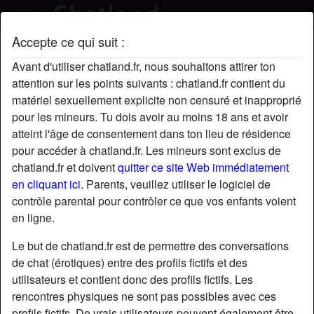
Accepte ce qui suit :
Pat672's profil
Avant d'utiliser chatland.fr, nous souhaitons attirer ton
attention sur les points suivants : chatland.fr contient du
matériel sexuellement explicite non censuré et inapproprié
pour les mineurs. Tu dois avoir au moins 18 ans et avoir
atteint l'âge de consentement dans ton lieu de résidence
pour accéder à chatland.fr. Les mineurs sont exclus de
chatland.fr et doivent
quitter ce site Web immédiatement
en cliquant ici.
Parents, veuillez utiliser le logiciel de
contrôle parental pour contrôler ce que vos enfants voient
en ligne.
Le but de chatland.fr est de permettre des conversations
de chat (érotiques) entre des profils fictifs et des
utilisateurs et contient donc des profils fictifs. Les
rencontres physiques ne sont pas possibles avec ces
star
chat
Ajouter
Discuter !
profils fictifs. De vrais utilisateurs peuvent également être