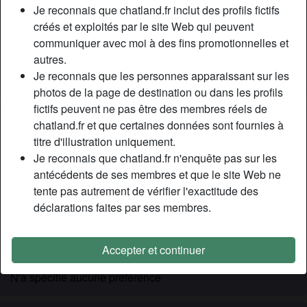
Relation:
Célibataire
Je reconnais que chatland.fr inclut des profils fictifs
Couleur des cheveux:
Brunette
créés et exploités par le site Web qui peuvent
communiquer avec moi à des fins promotionnelles et
Couleur des yeux:
Vert
autres.
Épilé(e):
Oui
Je reconnais que les personnes apparaissant sur les
Fumeur(euse):
Non
photos de la page de destination ou dans les profils
fictifs peuvent ne pas être des membres réels de
Description
person_pin
chatland.fr et que certaines données sont fournies à
titre d'illustration uniquement.
Ouverte pour un plancul, je suis Noëlle , une nana qui
Je reconnais que chatland.fr n'enquête pas sur les
aime la vie ! Aimant la vie oui, mais surtout aimant le sexe,
antécédents de ses membres et que le site Web ne
j’ai actuellement un gros manque. En effet, je suis célib
tente pas autrement de vérifier l'exactitude des
depuis 3 mois, et là je peux vous dire que j’ai les crocs !
déclarations faites par ses membres.
Marre de me titiller le point G avec mes jouets en plastique,
j’aimerais en avoir un vrai ahah.
Accepter et continuer
Cherche
N'a spécifié aucune préférence