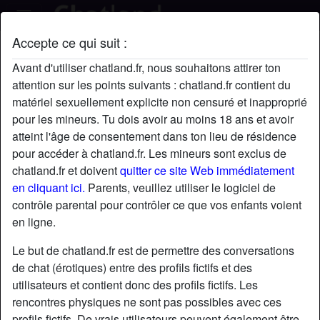
Accepte ce qui suit :
NoelleV's profil
Avant d'utiliser chatland.fr, nous souhaitons attirer ton
attention sur les points suivants : chatland.fr contient du
matériel sexuellement explicite non censuré et inapproprié
pour les mineurs. Tu dois avoir au moins 18 ans et avoir
atteint l'âge de consentement dans ton lieu de résidence
pour accéder à chatland.fr. Les mineurs sont exclus de
chatland.fr et doivent
quitter ce site Web immédiatement
en cliquant ici.
Parents, veuillez utiliser le logiciel de
contrôle parental pour contrôler ce que vos enfants voient
en ligne.
Le but de chatland.fr est de permettre des conversations
de chat (érotiques) entre des profils fictifs et des
utilisateurs et contient donc des profils fictifs. Les
rencontres physiques ne sont pas possibles avec ces
star
chat
Ajouter
Discuter !
profils fictifs. De vrais utilisateurs peuvent également être