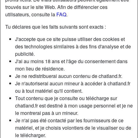
trouvés sur le site Web. Afin de différencier ces
utilisateurs, consulte la
FAQ
.
Tu déclares que les faits suivants sont exacts :
J'accepte que ce site puisse utiliser des cookies et
des technologies similaires à des fins d'analyse et de
publicité.
J'ai au moins 18 ans et l'âge du consentement dans
mon lieu de résidence.
Je ne redistribuerai aucun contenu de chatland.fr.
Je n'autoriserai aucun mineur à accéder à chatland.fr
ou à tout matériel qu'il contient.
Nickname:
NoelleV
Tout contenu que je consulte ou télécharge sur
Âge:
35
chatland.fr est destiné à mon usage personnel et je ne
Pays:
France
le montrerai pas à un mineur.
Département:
Bouches-du-Rhône
Je n'ai pas été contacté par les fournisseurs de ce
Sexe:
Femme
matériel, et je choisis volontiers de le visualiser ou de
Sexualité:
Hétéro
le télécharger.