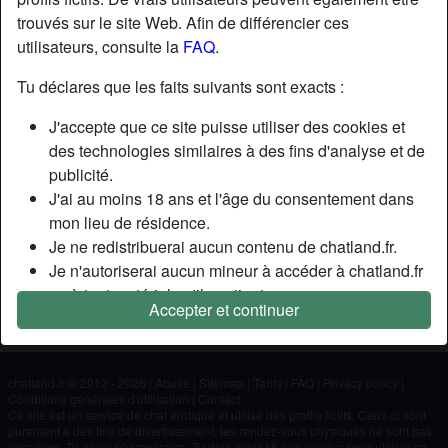
trouvés sur le site Web. Afin de différencier ces
utilisateurs, consulte la
FAQ
.
Nickname:
Cricri1313
Âge:
19
Tu déclares que les faits suivants sont exacts :
Pays:
France
J'accepte que ce site puisse utiliser des cookies et
Département:
Bouches-du-Rhône
des technologies similaires à des fins d'analyse et de
Sexe:
Homme
publicité.
J'ai au moins 18 ans et l'âge du consentement dans
Description
mon lieu de résidence.
Je ne redistribuerai aucun contenu de chatland.fr.
N'a pas encore saisi de description
Je n'autoriserai aucun mineur à accéder à chatland.fr
Cherche
ou à tout matériel qu'il contient.
Accepter et continuer
Tout contenu que je consulte ou télécharge sur
N'a spécifié aucune préférence
chatland.fr est destiné à mon usage personnel et je ne
le montrerai pas à un mineur.
chatland.fr © 2012 - 2026
|
Abuse
|
Sitemap
|
Tarifs
|
FAQ
|
Privacy policy
|
Je n'ai pas été contacté par les fournisseurs de ce
Conditions générales d'utilisation
|
Contact
matériel, et je choisis volontiers de le visualiser ou de
Ce site est un service de chat érotique et utilise des profils fictifs. Ceux-ci sont
purement à des fins de divertissement, les rendez-vous physiques ne sont pas
le télécharger.
possibles. Tu paies par message. Tu dois avoir 18 ans ou plus pour utiliser ce