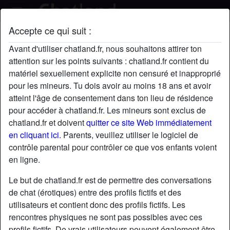
Accepte ce qui suit :
Cricri1313's profil
Avant d'utiliser chatland.fr, nous souhaitons attirer ton
attention sur les points suivants : chatland.fr contient du
matériel sexuellement explicite non censuré et inapproprié
pour les mineurs. Tu dois avoir au moins 18 ans et avoir
atteint l'âge de consentement dans ton lieu de résidence
pour accéder à chatland.fr. Les mineurs sont exclus de
chatland.fr et doivent
quitter ce site Web immédiatement
en cliquant ici.
Parents, veuillez utiliser le logiciel de
contrôle parental pour contrôler ce que vos enfants voient
en ligne.
Le but de chatland.fr est de permettre des conversations
de chat (érotiques) entre des profils fictifs et des
utilisateurs et contient donc des profils fictifs. Les
rencontres physiques ne sont pas possibles avec ces
star
chat
Ajouter
Discuter !
profils fictifs. De vrais utilisateurs peuvent également être