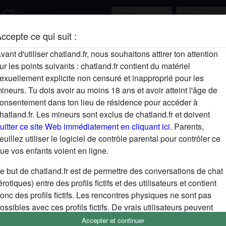
favorite_border
S'inscrire
ccepte ce qui suit :
Description
vant d'utiliser chatland.fr, nous souhaitons attirer ton attention
ur les points suivants : chatland.fr contient du matériel
N'a pas encore saisi de description
exuellement explicite non censuré et inapproprié pour les
Cherche
ineurs. Tu dois avoir au moins 18 ans et avoir atteint l'âge de
onsentement dans ton lieu de résidence pour accéder à
N'a spécifié aucune préférence
hatland.fr. Les mineurs sont exclus de chatland.fr et doivent
uitter ce site Web immédiatement en cliquant ici.
Parents,
euillez utiliser le logiciel de contrôle parental pour contrôler ce
ue vos enfants voient en ligne.
e but de chatland.fr est de permettre des conversations de chat
érotiques) entre des profils fictifs et des utilisateurs et contient
onc des profils fictifs. Les rencontres physiques ne sont pas
ossibles avec ces profils fictifs. De vrais utilisateurs peuvent
galement être trouvés sur le site Web. Afin de différencier ces
Accepter et continuer