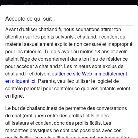
Accepte ce qui suit :
JeunePourMur's profil
Avant d'utiliser chatland.fr, nous souhaitons attirer ton
attention sur les points suivants : chatland.fr contient du
matériel sexuellement explicite non censuré et inapproprié
pour les mineurs. Tu dois avoir au moins 18 ans et avoir
atteint l'âge de consentement dans ton lieu de résidence
pour accéder à chatland.fr. Les mineurs sont exclus de
chatland.fr et doivent
quitter ce site Web immédiatement
en cliquant ici.
Parents, veuillez utiliser le logiciel de
contrôle parental pour contrôler ce que vos enfants voient
en ligne.
Le but de chatland.fr est de permettre des conversations
de chat (érotiques) entre des profils fictifs et des
utilisateurs et contient donc des profils fictifs. Les
rencontres physiques ne sont pas possibles avec ces
star
chat
Ajouter
Discuter !
profils fictifs. De vrais utilisateurs peuvent également être