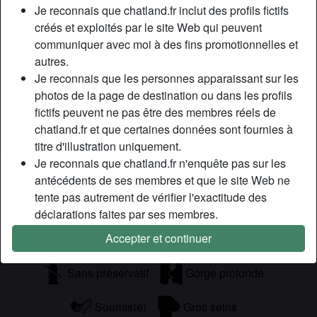
Je reconnais que chatland.fr inclut des profils fictifs
Bonjour, moi c’est Myriam, je recherche un homme
créés et exploités par le site Web qui peuvent
vraiment mur à partir de 45 ans, qui partagerait ma passion
communiquer avec moi à des fins promotionnelles et
pour l’exib. Je pratique les massages nudistes ou plaisir…
autres.
avec des doigts de fée….je ne cherche pas de relation,
Je reconnais que les personnes apparaissant sur les
juste a prendre du plaisir à deux.
photos de la page de destination ou dans les profils
Cherche
fictifs peuvent ne pas être des membres réels de
chatland.fr et que certaines données sont fournies à
Homme, Hétéro
titre d'illustration uniquement.
Je reconnais que chatland.fr n'enquête pas sur les
Tags
antécédents de ses membres et que le site Web ne
tente pas autrement de vérifier l'exactitude des
Fellation
Regarder du porno
déclarations faites par ses membres.
Accepter et continuer
Jouets sexuels
Lingerie
Anal
Sans préservatif
Gorge profonde
Soumis(e)
Gros seins