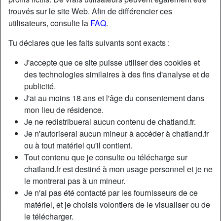
trouvés sur le site Web. Afin de différencier ces
utilisateurs, consulte la
FAQ
.
Nickname:
JeunePourMur
Âge:
22
Tu déclares que les faits suivants sont exacts :
Pays:
France
J'accepte que ce site puisse utiliser des cookies et
Département:
Finistère
des technologies similaires à des fins d'analyse et de
Sexe:
Femme
publicité.
Sexualité:
Hétéro
J'ai au moins 18 ans et l'âge du consentement dans
Relation:
Célibataire
mon lieu de résidence.
Couleur des cheveux:
Brunette
Je ne redistribuerai aucun contenu de chatland.fr.
Couleur des yeux:
Bleu
Je n'autoriserai aucun mineur à accéder à chatland.fr
ou à tout matériel qu'il contient.
Taille:
147 cm
Tout contenu que je consulte ou télécharge sur
Poids:
48 Kg
chatland.fr est destiné à mon usage personnel et je ne
Épilé(e):
Oui
le montrerai pas à un mineur.
Fumeur(euse):
Non
Je n'ai pas été contacté par les fournisseurs de ce
matériel, et je choisis volontiers de le visualiser ou de
Description
person_pin
le télécharger.