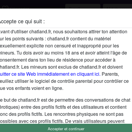
favorite_border
S'inscrire
ccepte ce qui suit :
Description
vant d'utiliser chatland.fr, nous souhaitons attirer ton attention
ur les points suivants : chatland.fr contient du matériel
N'a pas encore saisi de description
exuellement explicite non censuré et inapproprié pour les
Cherche
ineurs. Tu dois avoir au moins 18 ans et avoir atteint l'âge de
onsentement dans ton lieu de résidence pour accéder à
N'a spécifié aucune préférence
hatland.fr. Les mineurs sont exclus de chatland.fr et doivent
uitter ce site Web immédiatement en cliquant ici.
Parents,
euillez utiliser le logiciel de contrôle parental pour contrôler ce
ue vos enfants voient en ligne.
e but de chatland.fr est de permettre des conversations de chat
érotiques) entre des profils fictifs et des utilisateurs et contient
onc des profils fictifs. Les rencontres physiques ne sont pas
ossibles avec ces profils fictifs. De vrais utilisateurs peuvent
galement être trouvés sur le site Web. Afin de différencier ces
Accepter et continuer