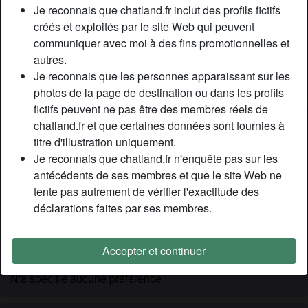
Relation:
Célibataire
Je reconnais que chatland.fr inclut des profils fictifs
Couleur des cheveux:
Brunette
créés et exploités par le site Web qui peuvent
communiquer avec moi à des fins promotionnelles et
Couleur des yeux:
Brun
autres.
Épilé(e):
Oui
Je reconnais que les personnes apparaissant sur les
Fumeur(euse):
À l'occasion
photos de la page de destination ou dans les profils
fictifs peuvent ne pas être des membres réels de
Description
person_pin
chatland.fr et que certaines données sont fournies à
titre d'illustration uniquement.
Salue, je suis une femme de nature timide, mais coquine.
Je reconnais que chatland.fr n'enquête pas sur les
Je cherche un plan baise aujourd'hui. Je suis célibataire
antécédents de ses membres et que le site Web ne
alors autant en profiter non ? Mes copines comprendront
tente pas autrement de vérifier l'exactitude des
lorsqu’elles me verront arriver en cours que je ne dormirais
déclarations faites par ses membres.
bientôt plus beaucoup pendant les prochaines nuits, et j’ai
hâte lol, bisous !
Accepter et continuer
Cherche
N'a spécifié aucune préférence