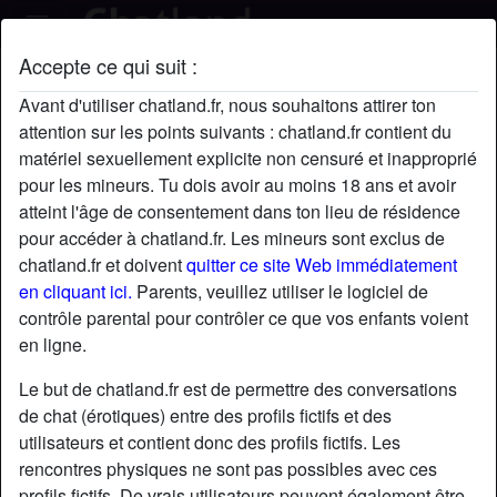
Accepte ce qui suit :
imsureitsyou's profil
Avant d'utiliser chatland.fr, nous souhaitons attirer ton
attention sur les points suivants : chatland.fr contient du
matériel sexuellement explicite non censuré et inapproprié
pour les mineurs. Tu dois avoir au moins 18 ans et avoir
atteint l'âge de consentement dans ton lieu de résidence
pour accéder à chatland.fr. Les mineurs sont exclus de
chatland.fr et doivent
quitter ce site Web immédiatement
en cliquant ici.
Parents, veuillez utiliser le logiciel de
contrôle parental pour contrôler ce que vos enfants voient
en ligne.
Le but de chatland.fr est de permettre des conversations
de chat (érotiques) entre des profils fictifs et des
utilisateurs et contient donc des profils fictifs. Les
rencontres physiques ne sont pas possibles avec ces
star
chat
Ajouter
Discuter !
profils fictifs. De vrais utilisateurs peuvent également être