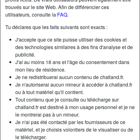
trouvés sur le site Web. Afin de différencier ces
utilisateurs, consulte la
FAQ
.
Tu déclares que les faits suivants sont exacts :
J'accepte que ce site puisse utiliser des cookies et
des technologies similaires à des fins d'analyse et de
publicité.
J'ai au moins 18 ans et l'âge du consentement dans
mon lieu de résidence.
Je ne redistribuerai aucun contenu de chatland.fr.
Je n'autoriserai aucun mineur à accéder à chatland.fr
ou à tout matériel qu'il contient.
Nickname:
Imsureitsyou
Tout contenu que je consulte ou télécharge sur
Âge:
22
chatland.fr est destiné à mon usage personnel et je ne
Pays:
France
le montrerai pas à un mineur.
Département:
Hérault
Je n'ai pas été contacté par les fournisseurs de ce
Sexe:
Femme
matériel, et je choisis volontiers de le visualiser ou de
Sexualité:
Hétéro
le télécharger.