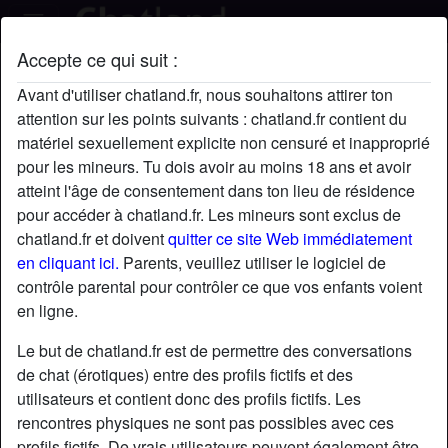
Accepte ce qui suit :
NanaÉlodie's profil
Avant d'utiliser chatland.fr, nous souhaitons attirer ton
attention sur les points suivants : chatland.fr contient du
matériel sexuellement explicite non censuré et inapproprié
pour les mineurs. Tu dois avoir au moins 18 ans et avoir
atteint l'âge de consentement dans ton lieu de résidence
pour accéder à chatland.fr. Les mineurs sont exclus de
chatland.fr et doivent
quitter ce site Web immédiatement
en cliquant ici.
Parents, veuillez utiliser le logiciel de
contrôle parental pour contrôler ce que vos enfants voient
en ligne.
Le but de chatland.fr est de permettre des conversations
de chat (érotiques) entre des profils fictifs et des
utilisateurs et contient donc des profils fictifs. Les
rencontres physiques ne sont pas possibles avec ces
star
chat
Ajouter
Discuter !
profils fictifs. De vrais utilisateurs peuvent également être