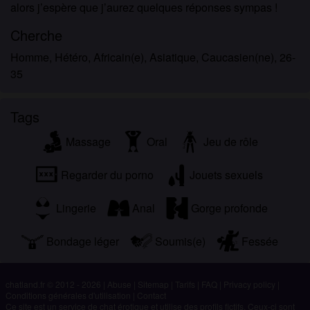
alors j’espère que j’aurez quelques réponses sympas !
Cherche
Homme, Hétéro, Africain(e), Asiatique, Caucasien(ne), 26-
35
Tags
Massage
Oral
Jeu de rôle
Regarder du porno
Jouets sexuels
Lingerie
Anal
Gorge profonde
Bondage léger
Soumis(e)
Fessée
chatland.fr © 2012 - 2026
|
Abuse
|
Sitemap
|
Tarifs
|
FAQ
|
Privacy policy
|
Conditions générales d'utilisation
|
Contact
Ce site est un service de chat érotique et utilise des profils fictifs. Ceux-ci sont