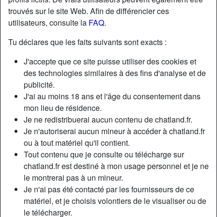
trouvés sur le site Web. Afin de différencier ces
utilisateurs, consulte la
FAQ
.
Tu déclares que les faits suivants sont exacts :
J'accepte que ce site puisse utiliser des cookies et
des technologies similaires à des fins d'analyse et de
publicité.
J'ai au moins 18 ans et l'âge du consentement dans
mon lieu de résidence.
Je ne redistribuerai aucun contenu de chatland.fr.
Je n'autoriserai aucun mineur à accéder à chatland.fr
ou à tout matériel qu'il contient.
Nickname:
NanaÉlodie
Tout contenu que je consulte ou télécharge sur
Âge:
32
chatland.fr est destiné à mon usage personnel et je ne
Pays:
France
le montrerai pas à un mineur.
Département:
Hérault
Je n'ai pas été contacté par les fournisseurs de ce
Sexe:
Femme
matériel, et je choisis volontiers de le visualiser ou de
Sexualité:
Hétéro
le télécharger.