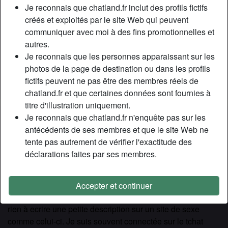
Relation:
Célibataire
Je reconnais que chatland.fr inclut des profils fictifs
Couleur des cheveux:
Blonde
créés et exploités par le site Web qui peuvent
communiquer avec moi à des fins promotionnelles et
Couleur des yeux:
Brun
autres.
Taille:
168 cm
Je reconnais que les personnes apparaissant sur les
Poids:
55 Kg
photos de la page de destination ou dans les profils
Épilé(e):
Oui
fictifs peuvent ne pas être des membres réels de
Fumeur(euse):
Oui
chatland.fr et que certaines données sont fournies à
titre d'illustration uniquement.
Description
Je reconnais que chatland.fr n'enquête pas sur les
person_pin
antécédents de ses membres et que le site Web ne
Lol, j’ai beau tirer mes seins au maximum , je sais qu’il
tente pas autrement de vérifier l'exactitude des
reste toujours tout petit alors j’espère que y’a des mecs qui
déclarations faites par ses membres.
aiment les petites poitrines sur ste site, haha ! Je ne suis
pas particulièrement libertine ou quoi que ce soit du genre,
en ce moment j’ai simplement envie de vivre des aventures
Accepter et continuer
et sortir de la routine alors je me suis dit que je ne perdais
rien à ecrire une petite description sur un site de sexe
comme celui-ci. Je suis souvent connectée sur le tchat