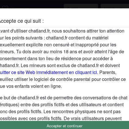
favorite_border
S'inscrire
ccepte ce qui suit :
Description
vant d'utiliser chatland.fr, nous souhaitons attirer ton attention
ur les points suivants : chatland.fr contient du matériel
N'a pas encore saisi de description
exuellement explicite non censuré et inapproprié pour les
Cherche
ineurs. Tu dois avoir au moins 18 ans et avoir atteint l'âge de
onsentement dans ton lieu de résidence pour accéder à
N'a spécifié aucune préférence
hatland.fr. Les mineurs sont exclus de chatland.fr et doivent
uitter ce site Web immédiatement en cliquant ici.
Parents,
euillez utiliser le logiciel de contrôle parental pour contrôler ce
ue vos enfants voient en ligne.
e but de chatland.fr est de permettre des conversations de chat
érotiques) entre des profils fictifs et des utilisateurs et contient
onc des profils fictifs. Les rencontres physiques ne sont pas
ossibles avec ces profils fictifs. De vrais utilisateurs peuvent
galement être trouvés sur le site Web. Afin de différencier ces
Accepter et continuer