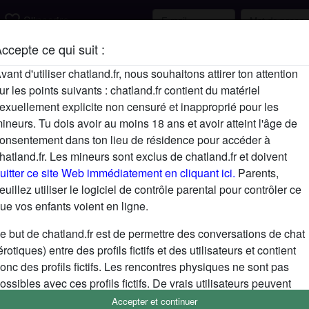
favorite_border
S'inscrire
ccepte ce qui suit :
Description
vant d'utiliser chatland.fr, nous souhaitons attirer ton attention
ur les points suivants : chatland.fr contient du matériel
N'a pas encore saisi de description
exuellement explicite non censuré et inapproprié pour les
Cherche
ineurs. Tu dois avoir au moins 18 ans et avoir atteint l'âge de
onsentement dans ton lieu de résidence pour accéder à
N'a spécifié aucune préférence
hatland.fr. Les mineurs sont exclus de chatland.fr et doivent
uitter ce site Web immédiatement en cliquant ici.
Parents,
euillez utiliser le logiciel de contrôle parental pour contrôler ce
ue vos enfants voient en ligne.
e but de chatland.fr est de permettre des conversations de chat
érotiques) entre des profils fictifs et des utilisateurs et contient
onc des profils fictifs. Les rencontres physiques ne sont pas
ossibles avec ces profils fictifs. De vrais utilisateurs peuvent
galement être trouvés sur le site Web. Afin de différencier ces
Accepter et continuer