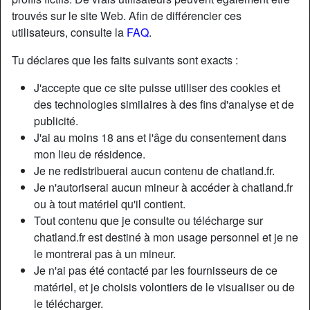
trouvés sur le site Web. Afin de différencier ces
utilisateurs, consulte la
FAQ
.
Tu déclares que les faits suivants sont exacts :
J'accepte que ce site puisse utiliser des cookies et
des technologies similaires à des fins d'analyse et de
publicité.
J'ai au moins 18 ans et l'âge du consentement dans
mon lieu de résidence.
Je ne redistribuerai aucun contenu de chatland.fr.
Je n'autoriserai aucun mineur à accéder à chatland.fr
ou à tout matériel qu'il contient.
Nickname:
JessicAmical
Tout contenu que je consulte ou télécharge sur
Âge:
28
chatland.fr est destiné à mon usage personnel et je ne
Pays:
France
le montrerai pas à un mineur.
Département:
Haute-Garonne
Je n'ai pas été contacté par les fournisseurs de ce
Sexe:
Femme
matériel, et je choisis volontiers de le visualiser ou de
Sexualité:
Bisexuel(le)
le télécharger.