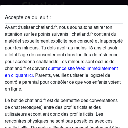
Accepte ce qui suit :
JessicAmical's profil
Avant d'utiliser chatland.fr, nous souhaitons attirer ton
attention sur les points suivants : chatland.fr contient du
matériel sexuellement explicite non censuré et inapproprié
pour les mineurs. Tu dois avoir au moins 18 ans et avoir
atteint l'âge de consentement dans ton lieu de résidence
pour accéder à chatland.fr. Les mineurs sont exclus de
chatland.fr et doivent
quitter ce site Web immédiatement
en cliquant ici.
Parents, veuillez utiliser le logiciel de
contrôle parental pour contrôler ce que vos enfants voient
en ligne.
Le but de chatland.fr est de permettre des conversations
de chat (érotiques) entre des profils fictifs et des
utilisateurs et contient donc des profils fictifs. Les
rencontres physiques ne sont pas possibles avec ces
star
chat
Ajouter
Discuter !
profils fictifs. De vrais utilisateurs peuvent également être