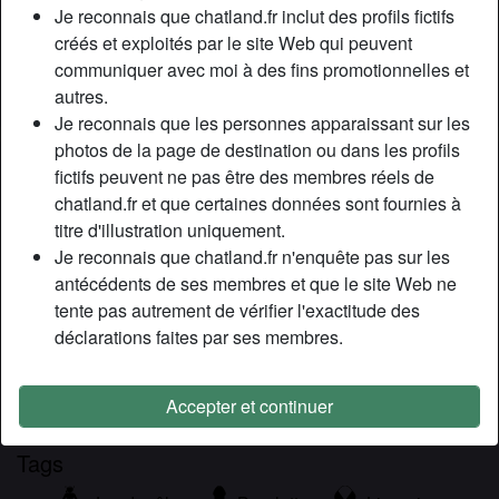
Relation:
Célibataire
Je reconnais que chatland.fr inclut des profils fictifs
Couleur des cheveux:
Foncé
créés et exploités par le site Web qui peuvent
communiquer avec moi à des fins promotionnelles et
Couleur des yeux:
Brun
autres.
Fumeur(euse):
Oui
Je reconnais que les personnes apparaissant sur les
photos de la page de destination ou dans les profils
Description
person_pin
fictifs peuvent ne pas être des membres réels de
chatland.fr et que certaines données sont fournies à
Salut à tous les esclaves du site, je suis Jessica et je
titre d'illustration uniquement.
serais peut-être votre future maîtresse. Mon profil bdsm est
Je reconnais que chatland.fr n'enquête pas sur les
donc destinée aux hommes désirant se faire dresser, voire
antécédents de ses membres et que le site Web ne
se faire rééduquer. S’il y a des femmes qui désirent me voir
tente pas autrement de vérifier l'exactitude des
dresser leurs maris, elles sont les bienvenues .
déclarations faites par ses membres.
Cherche
Homme, Hétéro, Bisexuel(le)
Accepter et continuer
Tags