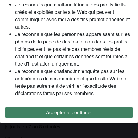
Relation:
Célibataire
Je reconnais que chatland.fr inclut des profils fictifs
Couleur des cheveux:
Brunette
créés et exploités par le site Web qui peuvent
communiquer avec moi à des fins promotionnelles et
Couleur des yeux:
Brun
autres.
Taille:
160 cm
Je reconnais que les personnes apparaissant sur les
Poids:
51 Kg
photos de la page de destination ou dans les profils
Épilé(e):
Oui
fictifs peuvent ne pas être des membres réels de
Fumeur(euse):
Non
chatland.fr et que certaines données sont fournies à
titre d'illustration uniquement.
Description
Je reconnais que chatland.fr n'enquête pas sur les
person_pin
antécédents de ses membres et que le site Web ne
Je suis Rachel, je me trouve pas mal, mais c’est difficile de
tente pas autrement de vérifier l'exactitude des
se juger soi-même. Rassurez-vous je ne suis pas vénale,
déclarations faites par ses membres.
c’est gratuit pour un plan avec moi, il faut le préciser, on ne
sait jamais. C’est juste du sexe en fait je ne cherche rien
d’autre. La position que je préfère c’est que vous soyez
Accepter et continuer
assis sur une chaise et que je vous chevauche, en général
je jouis en 7 ou 8 minutes.