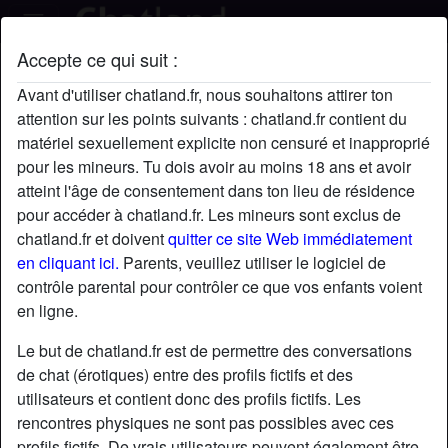
Accepte ce qui suit :
oceanschild's profil
Avant d'utiliser chatland.fr, nous souhaitons attirer ton
radio_button_checked
attention sur les points suivants : chatland.fr contient du
matériel sexuellement explicite non censuré et inapproprié
pour les mineurs. Tu dois avoir au moins 18 ans et avoir
atteint l'âge de consentement dans ton lieu de résidence
pour accéder à chatland.fr. Les mineurs sont exclus de
chatland.fr et doivent
quitter ce site Web immédiatement
en cliquant ici.
Parents, veuillez utiliser le logiciel de
contrôle parental pour contrôler ce que vos enfants voient
en ligne.
Le but de chatland.fr est de permettre des conversations
de chat (érotiques) entre des profils fictifs et des
utilisateurs et contient donc des profils fictifs. Les
rencontres physiques ne sont pas possibles avec ces
star
chat
Ajouter
Discuter !
profils fictifs. De vrais utilisateurs peuvent également être