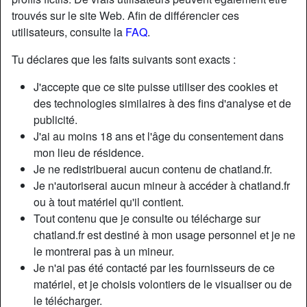
trouvés sur le site Web. Afin de différencier ces
utilisateurs, consulte la
FAQ
.
Tu déclares que les faits suivants sont exacts :
J'accepte que ce site puisse utiliser des cookies et
des technologies similaires à des fins d'analyse et de
publicité.
J'ai au moins 18 ans et l'âge du consentement dans
mon lieu de résidence.
Je ne redistribuerai aucun contenu de chatland.fr.
Je n'autoriserai aucun mineur à accéder à chatland.fr
ou à tout matériel qu'il contient.
Nickname:
Oceanschild
Tout contenu que je consulte ou télécharge sur
Âge:
32
chatland.fr est destiné à mon usage personnel et je ne
Pays:
France
le montrerai pas à un mineur.
Département:
Haute-Garonne
Je n'ai pas été contacté par les fournisseurs de ce
Sexe:
Femme
matériel, et je choisis volontiers de le visualiser ou de
Sexualité:
Hétéro
le télécharger.