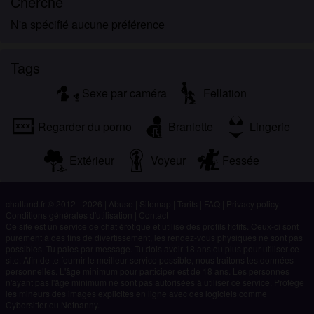
Cherche
N'a spécifié aucune préférence
Tags
Sexe par caméra
Fellation
Regarder du porno
Branlette
Lingerie
Extérieur
Voyeur
Fessée
chatland.fr © 2012 - 2026
|
Abuse
|
Sitemap
|
Tarifs
|
FAQ
|
Privacy policy
|
Conditions générales d'utilisation
|
Contact
Ce site est un service de chat érotique et utilise des profils fictifs. Ceux-ci sont
purement à des fins de divertissement, les rendez-vous physiques ne sont pas
possibles. Tu paies par message. Tu dois avoir 18 ans ou plus pour utiliser ce
site. Afin de te fournir le meilleur service possible, nous traitons tes données
personnelles. L'âge minimum pour participer est de 18 ans. Les personnes
n'ayant pas l'âge minimum ne sont pas autorisées à utiliser ce service. Protège
les mineurs des images explicites en ligne avec des logiciels comme
Cybersitter ou Netnanny.