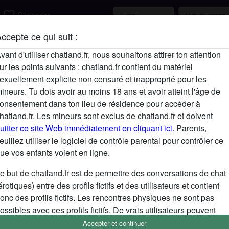
favorite_border
S'inscrire
ccepte ce qui suit :
Description
vant d'utiliser chatland.fr, nous souhaitons attirer ton attention
ur les points suivants : chatland.fr contient du matériel
N'a pas encore saisi de description
exuellement explicite non censuré et inapproprié pour les
Cherche
ineurs. Tu dois avoir au moins 18 ans et avoir atteint l'âge de
onsentement dans ton lieu de résidence pour accéder à
N'a spécifié aucune préférence
hatland.fr. Les mineurs sont exclus de chatland.fr et doivent
uitter ce site Web immédiatement en cliquant ici.
Parents,
euillez utiliser le logiciel de contrôle parental pour contrôler ce
ue vos enfants voient en ligne.
e but de chatland.fr est de permettre des conversations de chat
érotiques) entre des profils fictifs et des utilisateurs et contient
onc des profils fictifs. Les rencontres physiques ne sont pas
ossibles avec ces profils fictifs. De vrais utilisateurs peuvent
galement être trouvés sur le site Web. Afin de différencier ces
Accepter et continuer