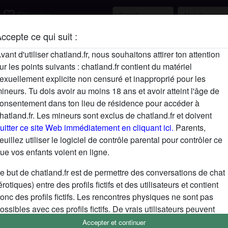
favorite_border
S'inscrire
ccepte ce qui suit :
Description
vant d'utiliser chatland.fr, nous souhaitons attirer ton attention
ur les points suivants : chatland.fr contient du matériel
N'a pas encore saisi de description
exuellement explicite non censuré et inapproprié pour les
Cherche
ineurs. Tu dois avoir au moins 18 ans et avoir atteint l'âge de
onsentement dans ton lieu de résidence pour accéder à
N'a spécifié aucune préférence
hatland.fr. Les mineurs sont exclus de chatland.fr et doivent
uitter ce site Web immédiatement en cliquant ici.
Parents,
euillez utiliser le logiciel de contrôle parental pour contrôler ce
ue vos enfants voient en ligne.
e but de chatland.fr est de permettre des conversations de chat
érotiques) entre des profils fictifs et des utilisateurs et contient
onc des profils fictifs. Les rencontres physiques ne sont pas
ossibles avec ces profils fictifs. De vrais utilisateurs peuvent
galement être trouvés sur le site Web. Afin de différencier ces
Accepter et continuer