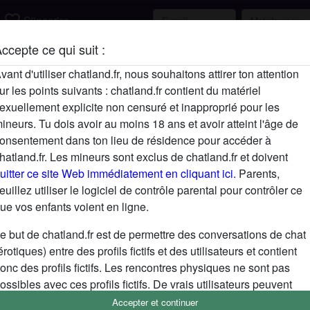
favorite_border
S'inscrire
ccepte ce qui suit :
Description
vant d'utiliser chatland.fr, nous souhaitons attirer ton attention
ur les points suivants : chatland.fr contient du matériel
N'a pas encore saisi de description
exuellement explicite non censuré et inapproprié pour les
Cherche
ineurs. Tu dois avoir au moins 18 ans et avoir atteint l'âge de
onsentement dans ton lieu de résidence pour accéder à
N'a spécifié aucune préférence
hatland.fr. Les mineurs sont exclus de chatland.fr et doivent
uitter ce site Web immédiatement en cliquant ici.
Parents,
euillez utiliser le logiciel de contrôle parental pour contrôler ce
ue vos enfants voient en ligne.
e but de chatland.fr est de permettre des conversations de chat
érotiques) entre des profils fictifs et des utilisateurs et contient
onc des profils fictifs. Les rencontres physiques ne sont pas
ossibles avec ces profils fictifs. De vrais utilisateurs peuvent
galement être trouvés sur le site Web. Afin de différencier ces
Accepter et continuer