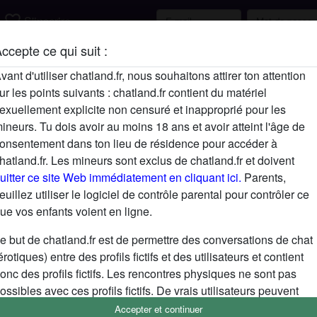
favorite_border
S'inscrire
ccepte ce qui suit :
Description
vant d'utiliser chatland.fr, nous souhaitons attirer ton attention
ur les points suivants : chatland.fr contient du matériel
N'a pas encore saisi de description
exuellement explicite non censuré et inapproprié pour les
Cherche
ineurs. Tu dois avoir au moins 18 ans et avoir atteint l'âge de
onsentement dans ton lieu de résidence pour accéder à
N'a spécifié aucune préférence
hatland.fr. Les mineurs sont exclus de chatland.fr et doivent
uitter ce site Web immédiatement en cliquant ici.
Parents,
euillez utiliser le logiciel de contrôle parental pour contrôler ce
ue vos enfants voient en ligne.
e but de chatland.fr est de permettre des conversations de chat
érotiques) entre des profils fictifs et des utilisateurs et contient
onc des profils fictifs. Les rencontres physiques ne sont pas
ossibles avec ces profils fictifs. De vrais utilisateurs peuvent
galement être trouvés sur le site Web. Afin de différencier ces
Accepter et continuer