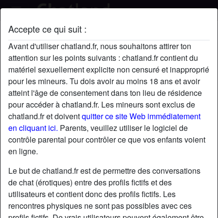
Accepte ce qui suit :
Omaley44's profil
Avant d'utiliser chatland.fr, nous souhaitons attirer ton
attention sur les points suivants : chatland.fr contient du
matériel sexuellement explicite non censuré et inapproprié
pour les mineurs. Tu dois avoir au moins 18 ans et avoir
atteint l'âge de consentement dans ton lieu de résidence
pour accéder à chatland.fr. Les mineurs sont exclus de
chatland.fr et doivent
quitter ce site Web immédiatement
en cliquant ici.
Parents, veuillez utiliser le logiciel de
contrôle parental pour contrôler ce que vos enfants voient
en ligne.
Le but de chatland.fr est de permettre des conversations
de chat (érotiques) entre des profils fictifs et des
utilisateurs et contient donc des profils fictifs. Les
rencontres physiques ne sont pas possibles avec ces
star
chat
Ajouter
Discuter !
profils fictifs. De vrais utilisateurs peuvent également être