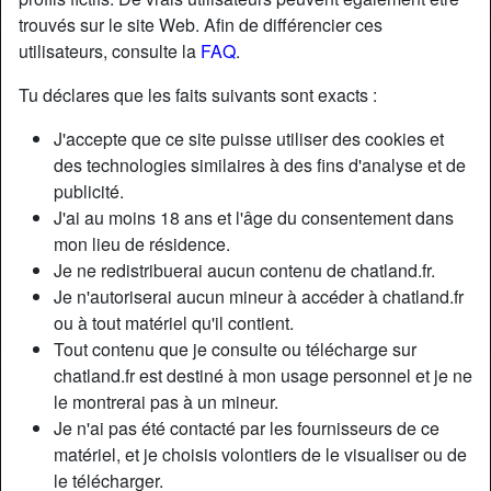
trouvés sur le site Web. Afin de différencier ces
utilisateurs, consulte la
FAQ
.
Nickname:
Omaley44
Âge:
66
Tu déclares que les faits suivants sont exacts :
Pays:
France
J'accepte que ce site puisse utiliser des cookies et
Département:
Loire-Atlantique
des technologies similaires à des fins d'analyse et de
Sexe:
Homme
publicité.
Sexualité:
Hétéro
J'ai au moins 18 ans et l'âge du consentement dans
Couleur des cheveux:
Blanc
mon lieu de résidence.
Couleur des yeux:
Brun
Je ne redistribuerai aucun contenu de chatland.fr.
Poids:
93 Kg
Je n'autoriserai aucun mineur à accéder à chatland.fr
ou à tout matériel qu'il contient.
Épilé(e):
if necessary
Tout contenu que je consulte ou télécharge sur
chatland.fr est destiné à mon usage personnel et je ne
Description
le montrerai pas à un mineur.
N'a pas encore saisi de description
Je n'ai pas été contacté par les fournisseurs de ce
matériel, et je choisis volontiers de le visualiser ou de
Cherche
le télécharger.