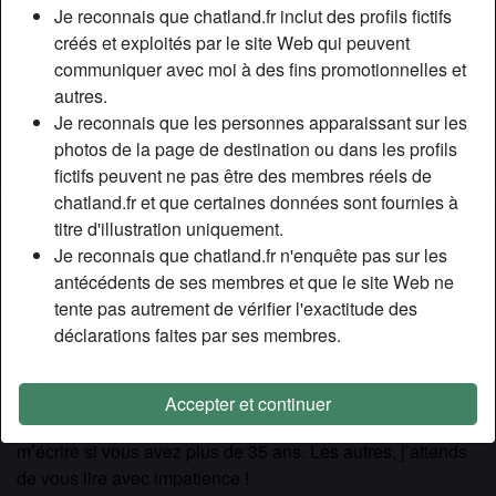
Relation:
Célibataire
Je reconnais que chatland.fr inclut des profils fictifs
Couleur des cheveux:
Blonde
créés et exploités par le site Web qui peuvent
communiquer avec moi à des fins promotionnelles et
Taille:
170 cm
autres.
Poids:
57 Kg
Je reconnais que les personnes apparaissant sur les
Épilé(e):
Oui
photos de la page de destination ou dans les profils
Fumeur(euse):
Non
fictifs peuvent ne pas être des membres réels de
chatland.fr et que certaines données sont fournies à
Description
person_pin
titre d'illustration uniquement.
Je reconnais que chatland.fr n'enquête pas sur les
Salut, je ne suis pas une habituée ce site, j’espère que les
antécédents de ses membres et que le site Web ne
femmes mures sont les bienvenues ici ! À mon âge, il est
tente pas autrement de vérifier l'exactitude des
très difficile pour moi de faire des experiences et j'écris
déclarations faites par ses membres.
cette description dans l’idée de découvrir des jeunes
copains. Je précise que je me considère comme une
femme cougar, bien que je ne sois pas fan de ce mot que
Accepter et continuer
je trouve assez vulgaire. Quoi qu’il en soit, il est inutile de
m’écrire si vous avez plus de 35 ans. Les autres, j’attends
de vous lire avec impatience !