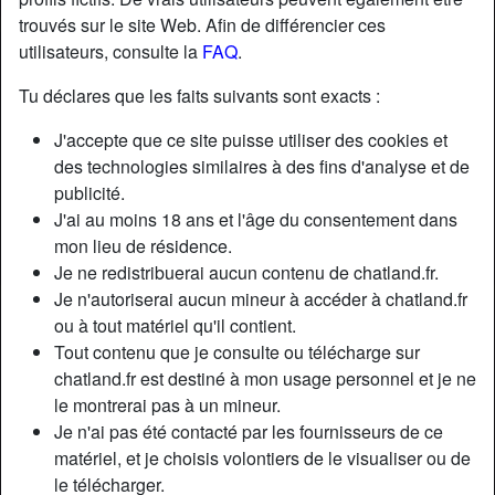
trouvés sur le site Web. Afin de différencier ces
utilisateurs, consulte la
FAQ
.
Tu déclares que les faits suivants sont exacts :
J'accepte que ce site puisse utiliser des cookies et
des technologies similaires à des fins d'analyse et de
publicité.
J'ai au moins 18 ans et l'âge du consentement dans
mon lieu de résidence.
Je ne redistribuerai aucun contenu de chatland.fr.
Je n'autoriserai aucun mineur à accéder à chatland.fr
ou à tout matériel qu'il contient.
Nickname:
EliBalnch
Tout contenu que je consulte ou télécharge sur
Âge:
43
chatland.fr est destiné à mon usage personnel et je ne
Pays:
France
le montrerai pas à un mineur.
Département:
Maine-et-Loire
Je n'ai pas été contacté par les fournisseurs de ce
Sexe:
Femme
matériel, et je choisis volontiers de le visualiser ou de
Sexualité:
Hétéro
le télécharger.