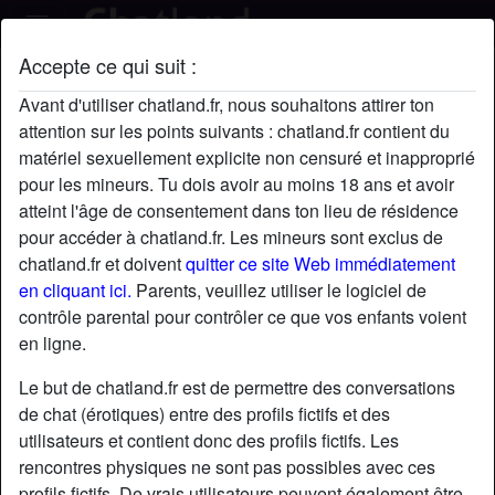
Accepte ce qui suit :
EliBalnch's profil
Avant d'utiliser chatland.fr, nous souhaitons attirer ton
attention sur les points suivants : chatland.fr contient du
matériel sexuellement explicite non censuré et inapproprié
pour les mineurs. Tu dois avoir au moins 18 ans et avoir
atteint l'âge de consentement dans ton lieu de résidence
pour accéder à chatland.fr. Les mineurs sont exclus de
chatland.fr et doivent
quitter ce site Web immédiatement
en cliquant ici.
Parents, veuillez utiliser le logiciel de
contrôle parental pour contrôler ce que vos enfants voient
en ligne.
Le but de chatland.fr est de permettre des conversations
de chat (érotiques) entre des profils fictifs et des
utilisateurs et contient donc des profils fictifs. Les
rencontres physiques ne sont pas possibles avec ces
star
chat
Ajouter
Discuter !
profils fictifs. De vrais utilisateurs peuvent également être