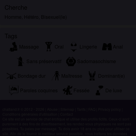
Cherche
Homme, Hétéro, Bisexuel(le)
Tags
Massage
Oral
Lingerie
Anal
Sans préservatif
Sadomasochisme
Bondage dur
Maîtresse
Dominant(e)
Paroles coquines
Fessée
De luxe
chatland.fr © 2012 - 2026
|
Abuse
|
Sitemap
|
Tarifs
|
FAQ
|
Privacy policy
|
Conditions générales d'utilisation
|
Contact
Ce site est un service de chat érotique et utilise des profils fictifs. Ceux-ci sont
purement à des fins de divertissement, les rendez-vous physiques ne sont pas
possibles. Tu paies par message. Tu dois avoir 18 ans ou plus pour utiliser ce
site. Afin de te fournir le meilleur service possible, nous traitons tes données