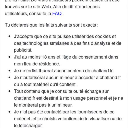
trouvés sur le site Web. Afin de différencier ces
utilisateurs, consulte la
FAQ
.
Tu déclares que les faits suivants sont exacts :
J'accepte que ce site puisse utiliser des cookies et
des technologies similaires à des fins d'analyse et de
publicité.
J'ai au moins 18 ans et l'âge du consentement dans
mon lieu de résidence.
Je ne redistribuerai aucun contenu de chatland.fr.
Je n'autoriserai aucun mineur à accéder à chatland.fr
ou à tout matériel qu'il contient.
Nickname:
YourDessert
Tout contenu que je consulte ou télécharge sur
Âge:
30
chatland.fr est destiné à mon usage personnel et je ne
Pays:
France
le montrerai pas à un mineur.
Département:
Morbihan
Je n'ai pas été contacté par les fournisseurs de ce
Sexe:
Femme
matériel, et je choisis volontiers de le visualiser ou de
Sexualité:
Hétéro
le télécharger.