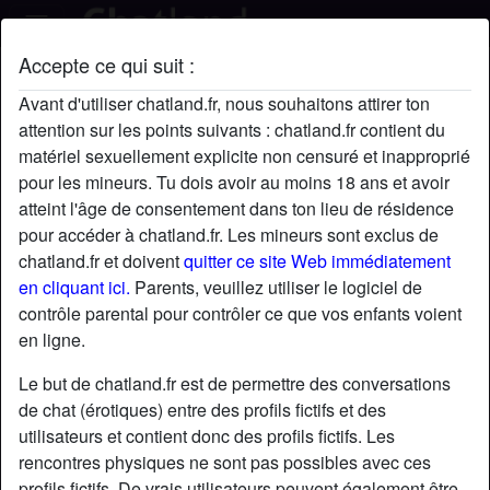
Accepte ce qui suit :
yourDessert's profil
Avant d'utiliser chatland.fr, nous souhaitons attirer ton
radio_button_checked
attention sur les points suivants : chatland.fr contient du
matériel sexuellement explicite non censuré et inapproprié
pour les mineurs. Tu dois avoir au moins 18 ans et avoir
atteint l'âge de consentement dans ton lieu de résidence
pour accéder à chatland.fr. Les mineurs sont exclus de
chatland.fr et doivent
quitter ce site Web immédiatement
en cliquant ici.
Parents, veuillez utiliser le logiciel de
contrôle parental pour contrôler ce que vos enfants voient
en ligne.
Le but de chatland.fr est de permettre des conversations
de chat (érotiques) entre des profils fictifs et des
utilisateurs et contient donc des profils fictifs. Les
rencontres physiques ne sont pas possibles avec ces
star
chat
Ajouter
Discuter !
profils fictifs. De vrais utilisateurs peuvent également être