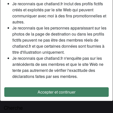
Relation:
Célibataire
Je reconnais que chatland.fr inclut des profils fictifs
Couleur des cheveux:
Brunette
créés et exploités par le site Web qui peuvent
communiquer avec moi à des fins promotionnelles et
Couleur des yeux:
Brun
autres.
Taille:
163 cm
Je reconnais que les personnes apparaissant sur les
Poids:
50 Kg
photos de la page de destination ou dans les profils
Épilé(e):
Oui
fictifs peuvent ne pas être des membres réels de
Fumeur(euse):
À l'occasion
chatland.fr et que certaines données sont fournies à
titre d'illustration uniquement.
Description
Je reconnais que chatland.fr n'enquête pas sur les
person_pin
antécédents de ses membres et que le site Web ne
Bon, je ne vais pas faire semblant que je suis une fille bien
tente pas autrement de vérifier l'exactitude des
qui veut s’évader etc, haha, moi je n’ai pas honte à afficher
déclarations faites par ses membres.
directos la couleur et à dire que je suis une meuf libertine
accro au sexe, au fond je ne vois pas ce qu’il y a de mal à
être une femme qui profite de sexualité… Bref, tout ça pour
Accepter et continuer
vous dire que je recherche une expérience coquine
Cherche