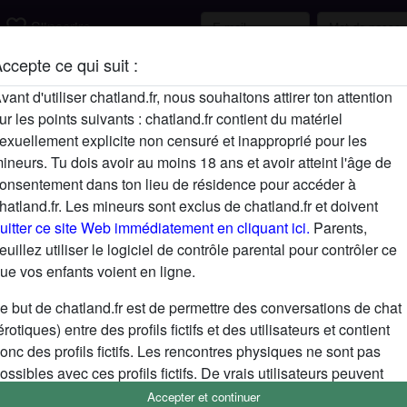
favorite_border
S'inscrire
ccepte ce qui suit :
Description
vant d'utiliser chatland.fr, nous souhaitons attirer ton attention
ur les points suivants : chatland.fr contient du matériel
N'a pas encore saisi de description
exuellement explicite non censuré et inapproprié pour les
Cherche
ineurs. Tu dois avoir au moins 18 ans et avoir atteint l'âge de
onsentement dans ton lieu de résidence pour accéder à
N'a spécifié aucune préférence
hatland.fr. Les mineurs sont exclus de chatland.fr et doivent
uitter ce site Web immédiatement en cliquant ici.
Parents,
euillez utiliser le logiciel de contrôle parental pour contrôler ce
ue vos enfants voient en ligne.
e but de chatland.fr est de permettre des conversations de chat
érotiques) entre des profils fictifs et des utilisateurs et contient
onc des profils fictifs. Les rencontres physiques ne sont pas
ossibles avec ces profils fictifs. De vrais utilisateurs peuvent
galement être trouvés sur le site Web. Afin de différencier ces
Accepter et continuer