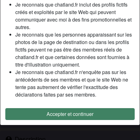
Je reconnais que chatland.fr inclut des profils fictifs
créés et exploités par le site Web qui peuvent
Nickname:
PascaleCummings
communiquer avec moi à des fins promotionnelles et
Âge:
autres.
35
Je reconnais que les personnes apparaissant sur les
Pays:
France
photos de la page de destination ou dans les profils
Département:
Nord
fictifs peuvent ne pas être des membres réels de
Sexe:
Femme
chatland.fr et que certaines données sont fournies à
Sexualité:
Hétéro
titre d'illustration uniquement.
Relation:
Célibataire
Je reconnais que chatland.fr n'enquête pas sur les
Couleur des cheveux:
Foncé
antécédents de ses membres et que le site Web ne
Couleur des yeux:
Brun
tente pas autrement de vérifier l'exactitude des
Taille:
déclarations faites par ses membres.
170 cm
Poids:
57 Kg
Épilé(e):
Oui
Accepter et continuer
Fumeur(euse):
À l'occasion
Description
person_pin