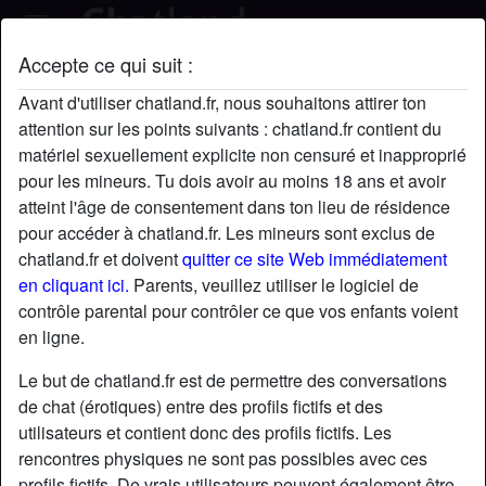
Accepte ce qui suit :
PascaleCummings's profil
Avant d'utiliser chatland.fr, nous souhaitons attirer ton
radio_button_checked
attention sur les points suivants : chatland.fr contient du
matériel sexuellement explicite non censuré et inapproprié
pour les mineurs. Tu dois avoir au moins 18 ans et avoir
atteint l'âge de consentement dans ton lieu de résidence
pour accéder à chatland.fr. Les mineurs sont exclus de
chatland.fr et doivent
quitter ce site Web immédiatement
en cliquant ici.
Parents, veuillez utiliser le logiciel de
contrôle parental pour contrôler ce que vos enfants voient
en ligne.
Le but de chatland.fr est de permettre des conversations
de chat (érotiques) entre des profils fictifs et des
utilisateurs et contient donc des profils fictifs. Les
rencontres physiques ne sont pas possibles avec ces
star
chat
Ajouter
Discuter !
profils fictifs. De vrais utilisateurs peuvent également être