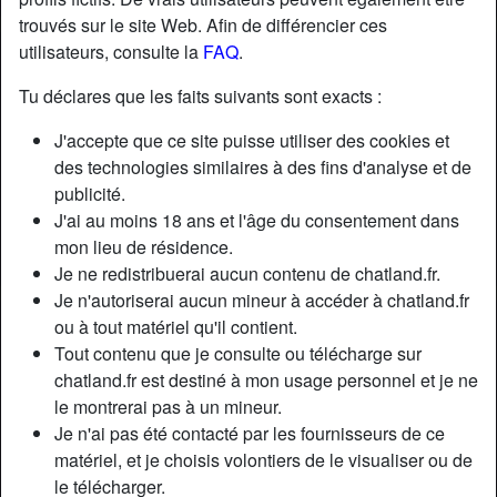
trouvés sur le site Web. Afin de différencier ces
utilisateurs, consulte la
FAQ
.
Tu déclares que les faits suivants sont exacts :
J'accepte que ce site puisse utiliser des cookies et
des technologies similaires à des fins d'analyse et de
publicité.
J'ai au moins 18 ans et l'âge du consentement dans
mon lieu de résidence.
Je ne redistribuerai aucun contenu de chatland.fr.
Je n'autoriserai aucun mineur à accéder à chatland.fr
ou à tout matériel qu'il contient.
Nickname:
YseultBossuet12
Tout contenu que je consulte ou télécharge sur
Âge:
62
chatland.fr est destiné à mon usage personnel et je ne
Pays:
France
le montrerai pas à un mineur.
Département:
Nord
Je n'ai pas été contacté par les fournisseurs de ce
Sexe:
Femme
matériel, et je choisis volontiers de le visualiser ou de
Sexualité:
Hétéro
le télécharger.