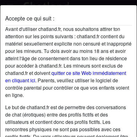
Accepte ce qui suit :
YseultBossuet12's profil
Avant d'utiliser chatland.fr, nous souhaitons attirer ton
attention sur les points suivants : chatland.fr contient du
matériel sexuellement explicite non censuré et inapproprié
pour les mineurs. Tu dois avoir au moins 18 ans et avoir
atteint l'âge de consentement dans ton lieu de résidence
pour accéder à chatland.fr. Les mineurs sont exclus de
chatland.fr et doivent
quitter ce site Web immédiatement
en cliquant ici.
Parents, veuillez utiliser le logiciel de
contrôle parental pour contrôler ce que vos enfants voient
en ligne.
Le but de chatland.fr est de permettre des conversations
de chat (érotiques) entre des profils fictifs et des
utilisateurs et contient donc des profils fictifs. Les
rencontres physiques ne sont pas possibles avec ces
star
chat
Ajouter
Discuter !
profils fictifs. De vrais utilisateurs peuvent également être