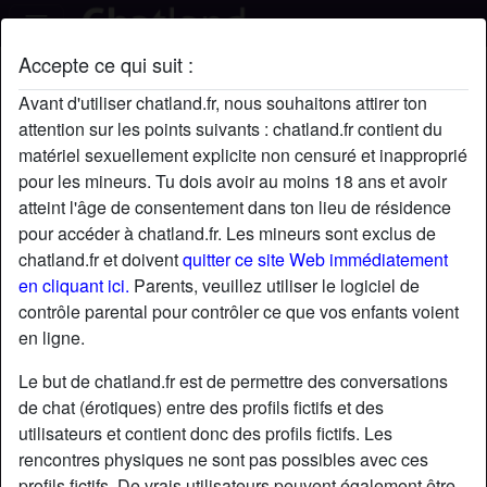
Accepte ce qui suit :
LéoneEnchanting's profil
Avant d'utiliser chatland.fr, nous souhaitons attirer ton
attention sur les points suivants : chatland.fr contient du
matériel sexuellement explicite non censuré et inapproprié
pour les mineurs. Tu dois avoir au moins 18 ans et avoir
atteint l'âge de consentement dans ton lieu de résidence
pour accéder à chatland.fr. Les mineurs sont exclus de
chatland.fr et doivent
quitter ce site Web immédiatement
en cliquant ici.
Parents, veuillez utiliser le logiciel de
contrôle parental pour contrôler ce que vos enfants voient
en ligne.
Le but de chatland.fr est de permettre des conversations
de chat (érotiques) entre des profils fictifs et des
utilisateurs et contient donc des profils fictifs. Les
rencontres physiques ne sont pas possibles avec ces
star
chat
Ajouter
Discuter !
profils fictifs. De vrais utilisateurs peuvent également être