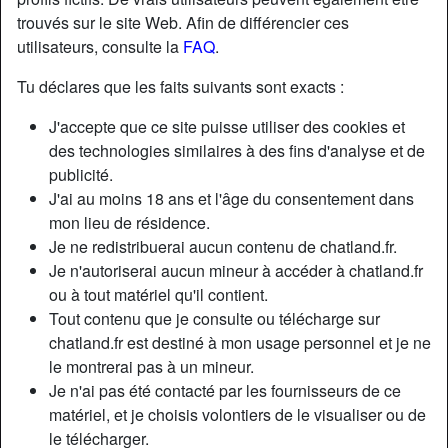
trouvés sur le site Web. Afin de différencier ces
utilisateurs, consulte la
FAQ
.
Tu déclares que les faits suivants sont exacts :
J'accepte que ce site puisse utiliser des cookies et
des technologies similaires à des fins d'analyse et de
publicité.
J'ai au moins 18 ans et l'âge du consentement dans
mon lieu de résidence.
Je ne redistribuerai aucun contenu de chatland.fr.
Je n'autoriserai aucun mineur à accéder à chatland.fr
ou à tout matériel qu'il contient.
Nickname:
LéoneEnchanting
Tout contenu que je consulte ou télécharge sur
Âge:
50
chatland.fr est destiné à mon usage personnel et je ne
Pays:
France
le montrerai pas à un mineur.
Département:
Orne
Je n'ai pas été contacté par les fournisseurs de ce
Sexe:
Femme
matériel, et je choisis volontiers de le visualiser ou de
Sexualité:
Hétéro
le télécharger.