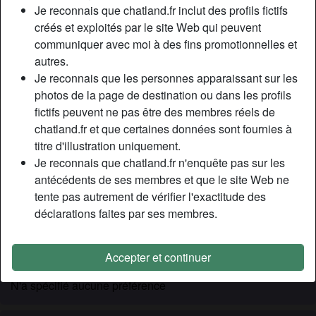
Relation:
Marié(e)
Je reconnais que chatland.fr inclut des profils fictifs
Couleur des cheveux:
Brunette
créés et exploités par le site Web qui peuvent
communiquer avec moi à des fins promotionnelles et
Couleur des yeux:
Vert
autres.
Épilé(e):
Oui
Je reconnais que les personnes apparaissant sur les
Fumeur(euse):
À l'occasion
photos de la page de destination ou dans les profils
fictifs peuvent ne pas être des membres réels de
Description
person_pin
chatland.fr et que certaines données sont fournies à
titre d'illustration uniquement.
J’ai été mariée durant 20 ans, et je peux dire que je suis
Je reconnais que chatland.fr n'enquête pas sur les
une femme d’expérience qui sait comment faire jouir un
antécédents de ses membres et que le site Web ne
homme et le vider bien a fond. Si tenter l’expérience de la
tente pas autrement de vérifier l'exactitude des
femme cougar te tente, alors contacte moi par message
déclarations faites par ses membres.
privé. Je cherche un homme que mes rondeurs ne
dérangera pas, de 18 à 40 ans.
Accepter et continuer
Cherche
N'a spécifié aucune préférence