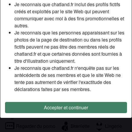
Couleur des cheveux:
Blonde
Je reconnais que chatland.fr inclut des profils fictifs
Couleur des yeux:
Brun
créés et exploités par le site Web qui peuvent
communiquer avec moi à des fins promotionnelles et
Taille:
170 cm
autres.
Fumeur(euse):
À l'occasion
Je reconnais que les personnes apparaissant sur les
photos de la page de destination ou dans les profils
Description
person_pin
fictifs peuvent ne pas être des membres réels de
chatland.fr et que certaines données sont fournies à
Je sais pas si je suis sur le bon site, c’est bien pour trouver
titre d'illustration uniquement.
des plans cul ici ?? Non parce que moi je cherche pas de
Je reconnais que chatland.fr n'enquête pas sur les
l’amour du tout, okay ? Crois moi j’ai envie de profiter des
antécédents de ses membres et que le site Web ne
années ou j’ai le corps le plus sexy haha.
tente pas autrement de vérifier l'exactitude des
Cherche
déclarations faites par ses membres.
Homme, Hétéro
Accepter et continuer
Tags
Regarder du porno
Branlette
Lingerie