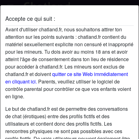
Accepte ce qui suit :
theWhoreAlphonsine's profil
Avant d'utiliser chatland.fr, nous souhaitons attirer ton
radio_button_checked
attention sur les points suivants : chatland.fr contient du
matériel sexuellement explicite non censuré et inapproprié
pour les mineurs. Tu dois avoir au moins 18 ans et avoir
atteint l'âge de consentement dans ton lieu de résidence
pour accéder à chatland.fr. Les mineurs sont exclus de
chatland.fr et doivent
quitter ce site Web immédiatement
en cliquant ici.
Parents, veuillez utiliser le logiciel de
contrôle parental pour contrôler ce que vos enfants voient
en ligne.
Le but de chatland.fr est de permettre des conversations
de chat (érotiques) entre des profils fictifs et des
utilisateurs et contient donc des profils fictifs. Les
rencontres physiques ne sont pas possibles avec ces
star
chat
Ajouter
Discuter !
profils fictifs. De vrais utilisateurs peuvent également être