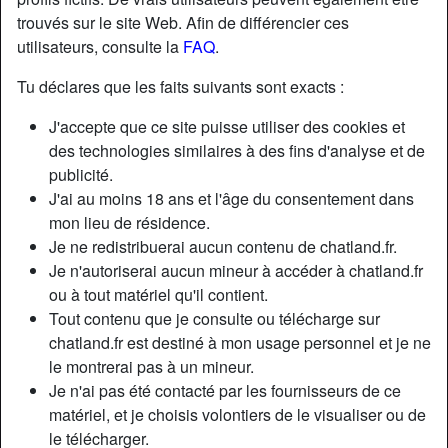
trouvés sur le site Web. Afin de différencier ces
utilisateurs, consulte la
FAQ
.
Tu déclares que les faits suivants sont exacts :
J'accepte que ce site puisse utiliser des cookies et
des technologies similaires à des fins d'analyse et de
publicité.
J'ai au moins 18 ans et l'âge du consentement dans
mon lieu de résidence.
Je ne redistribuerai aucun contenu de chatland.fr.
Je n'autoriserai aucun mineur à accéder à chatland.fr
ou à tout matériel qu'il contient.
Nickname:
TheWhoreAlphonsine
Tout contenu que je consulte ou télécharge sur
Âge:
31
chatland.fr est destiné à mon usage personnel et je ne
Pays:
France
le montrerai pas à un mineur.
Département:
Paris
Je n'ai pas été contacté par les fournisseurs de ce
Sexe:
Femme
matériel, et je choisis volontiers de le visualiser ou de
Sexualité:
Hétéro
le télécharger.