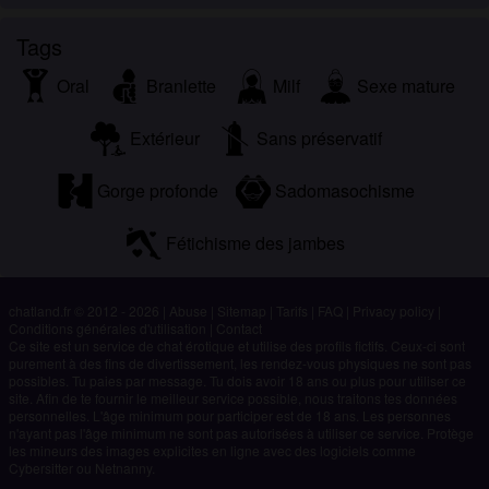
Tags
Oral
Branlette
Milf
Sexe mature
Extérieur
Sans préservatif
Gorge profonde
Sadomasochisme
Fétichisme des jambes
chatland.fr © 2012 - 2026
|
Abuse
|
Sitemap
|
Tarifs
|
FAQ
|
Privacy policy
|
Conditions générales d'utilisation
|
Contact
Ce site est un service de chat érotique et utilise des profils fictifs. Ceux-ci sont
purement à des fins de divertissement, les rendez-vous physiques ne sont pas
possibles. Tu paies par message. Tu dois avoir 18 ans ou plus pour utiliser ce
site. Afin de te fournir le meilleur service possible, nous traitons tes données
personnelles. L'âge minimum pour participer est de 18 ans. Les personnes
n'ayant pas l'âge minimum ne sont pas autorisées à utiliser ce service. Protège
les mineurs des images explicites en ligne avec des logiciels comme
Cybersitter ou Netnanny.