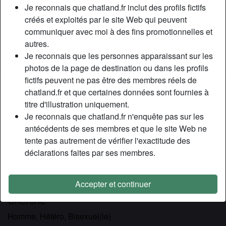
Relation:
Marié(e)
Je reconnais que chatland.fr inclut des profils fictifs
Couleur des yeux:
Brun
créés et exploités par le site Web qui peuvent
communiquer avec moi à des fins promotionnelles et
Poids:
61 Kg
autres.
Épilé(e):
Oui
Je reconnais que les personnes apparaissant sur les
Fumeur(euse):
Non
photos de la page de destination ou dans les profils
fictifs peuvent ne pas être des membres réels de
Description
person_pin
chatland.fr et que certaines données sont fournies à
titre d'illustration uniquement.
On me dit souvent que je ressemble à Céline Dion, tu
Je reconnais que chatland.fr n'enquête pas sur les
trouves aussi ? J’ai envie de dire que le plus important,
antécédents de ses membres et que le site Web ne
c’est que je ressemble pas à un mec parce que c’est fini
tente pas autrement de vérifier l'exactitude des
cette époque pour moi, aujourd’hui je suis une cougar !
déclarations faites par ses membres.
M’enfin pour l’instant, il n’y a que deux trous disponible à
sodomiser et c’est dans mon beau cul et ma chatte, oups,
j’en ai déjà trop dit je crois hihihi
Accepter et continuer
Cherche
Homme, Hétéro, Bisexuel(le)