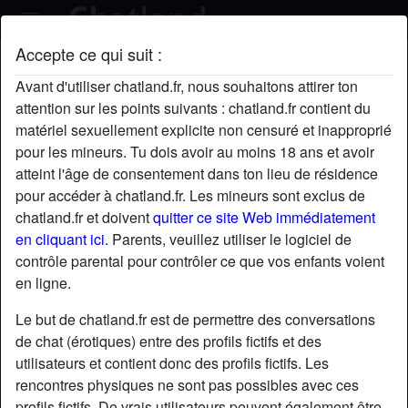
Accepte ce qui suit :
LexKaplan's profil
Avant d'utiliser chatland.fr, nous souhaitons attirer ton
attention sur les points suivants : chatland.fr contient du
matériel sexuellement explicite non censuré et inapproprié
pour les mineurs. Tu dois avoir au moins 18 ans et avoir
atteint l'âge de consentement dans ton lieu de résidence
pour accéder à chatland.fr. Les mineurs sont exclus de
chatland.fr et doivent
quitter ce site Web immédiatement
en cliquant ici.
Parents, veuillez utiliser le logiciel de
contrôle parental pour contrôler ce que vos enfants voient
en ligne.
Le but de chatland.fr est de permettre des conversations
de chat (érotiques) entre des profils fictifs et des
utilisateurs et contient donc des profils fictifs. Les
rencontres physiques ne sont pas possibles avec ces
star
chat
Ajouter
Discuter !
profils fictifs. De vrais utilisateurs peuvent également être