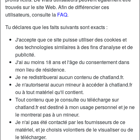
trouvés sur le site Web. Afin de différencier ces
utilisateurs, consulte la
FAQ
.
Tu déclares que les faits suivants sont exacts :
J'accepte que ce site puisse utiliser des cookies et
des technologies similaires à des fins d'analyse et de
publicité.
J'ai au moins 18 ans et l'âge du consentement dans
mon lieu de résidence.
Je ne redistribuerai aucun contenu de chatland.fr.
Je n'autoriserai aucun mineur à accéder à chatland.fr
ou à tout matériel qu'il contient.
Nickname:
LexKaplan
Tout contenu que je consulte ou télécharge sur
Âge:
59
chatland.fr est destiné à mon usage personnel et je ne
Pays:
France
le montrerai pas à un mineur.
Département:
Paris
Je n'ai pas été contacté par les fournisseurs de ce
Sexe:
Femme
matériel, et je choisis volontiers de le visualiser ou de
Sexualité:
Hétéro
le télécharger.