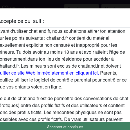
favorite_border
S'inscrire
ccepte ce qui suit :
Description
vant d'utiliser chatland.fr, nous souhaitons attirer ton attention
ur les points suivants : chatland.fr contient du matériel
N'a pas encore saisi de description
exuellement explicite non censuré et inapproprié pour les
Cherche
ineurs. Tu dois avoir au moins 18 ans et avoir atteint l'âge de
onsentement dans ton lieu de résidence pour accéder à
N'a spécifié aucune préférence
hatland.fr. Les mineurs sont exclus de chatland.fr et doivent
uitter ce site Web immédiatement en cliquant ici.
Parents,
euillez utiliser le logiciel de contrôle parental pour contrôler ce
ue vos enfants voient en ligne.
e but de chatland.fr est de permettre des conversations de chat
érotiques) entre des profils fictifs et des utilisateurs et contient
onc des profils fictifs. Les rencontres physiques ne sont pas
ossibles avec ces profils fictifs. De vrais utilisateurs peuvent
galement être trouvés sur le site Web. Afin de différencier ces
Accepter et continuer