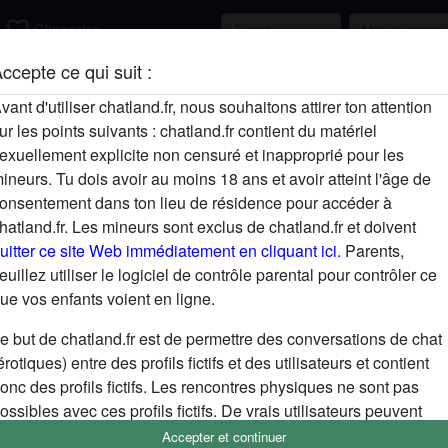
favorite_border
S'inscrire
ccepte ce qui suit :
Description
vant d'utiliser chatland.fr, nous souhaitons attirer ton attention
ur les points suivants : chatland.fr contient du matériel
N'a pas encore saisi de description
exuellement explicite non censuré et inapproprié pour les
Cherche
ineurs. Tu dois avoir au moins 18 ans et avoir atteint l'âge de
onsentement dans ton lieu de résidence pour accéder à
N'a spécifié aucune préférence
hatland.fr. Les mineurs sont exclus de chatland.fr et doivent
uitter ce site Web immédiatement en cliquant ici.
Parents,
euillez utiliser le logiciel de contrôle parental pour contrôler ce
ue vos enfants voient en ligne.
e but de chatland.fr est de permettre des conversations de chat
érotiques) entre des profils fictifs et des utilisateurs et contient
onc des profils fictifs. Les rencontres physiques ne sont pas
ossibles avec ces profils fictifs. De vrais utilisateurs peuvent
galement être trouvés sur le site Web. Afin de différencier ces
Accepter et continuer