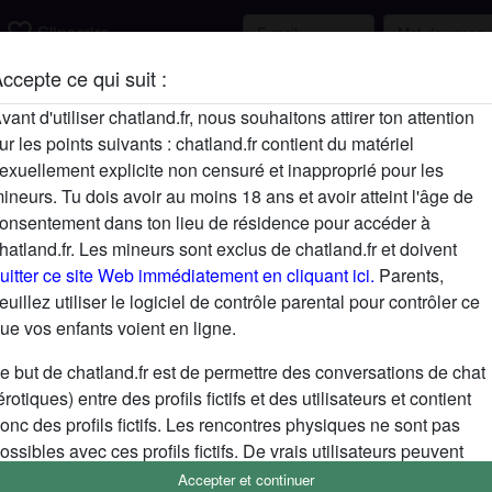
favorite_border
S'inscrire
ccepte ce qui suit :
Description
vant d'utiliser chatland.fr, nous souhaitons attirer ton attention
ur les points suivants : chatland.fr contient du matériel
N'a pas encore saisi de description
exuellement explicite non censuré et inapproprié pour les
Cherche
ineurs. Tu dois avoir au moins 18 ans et avoir atteint l'âge de
onsentement dans ton lieu de résidence pour accéder à
N'a spécifié aucune préférence
hatland.fr. Les mineurs sont exclus de chatland.fr et doivent
uitter ce site Web immédiatement en cliquant ici.
Parents,
euillez utiliser le logiciel de contrôle parental pour contrôler ce
ue vos enfants voient en ligne.
e but de chatland.fr est de permettre des conversations de chat
érotiques) entre des profils fictifs et des utilisateurs et contient
onc des profils fictifs. Les rencontres physiques ne sont pas
ossibles avec ces profils fictifs. De vrais utilisateurs peuvent
galement être trouvés sur le site Web. Afin de différencier ces
Accepter et continuer