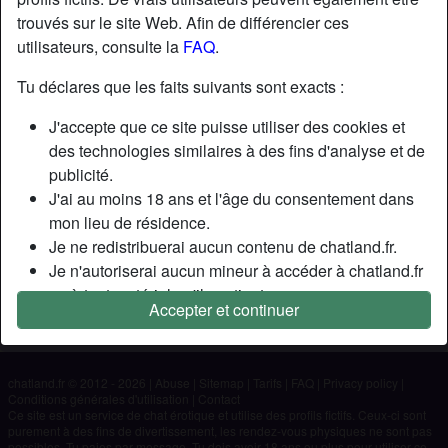
trouvés sur le site Web. Afin de différencier ces
utilisateurs, consulte la
FAQ
.
Nickname:
Lolou64
Âge:
55
Tu déclares que les faits suivants sont exacts :
Pays:
France
J'accepte que ce site puisse utiliser des cookies et
Département:
Pyrénées-Atlantiques
des technologies similaires à des fins d'analyse et de
Sexe:
Homme
publicité.
J'ai au moins 18 ans et l'âge du consentement dans
Description
mon lieu de résidence.
Je ne redistribuerai aucun contenu de chatland.fr.
N'a pas encore saisi de description
Je n'autoriserai aucun mineur à accéder à chatland.fr
Cherche
ou à tout matériel qu'il contient.
Accepter et continuer
Tout contenu que je consulte ou télécharge sur
N'a spécifié aucune préférence
chatland.fr est destiné à mon usage personnel et je ne
le montrerai pas à un mineur.
chatland.fr © 2012 - 2026
|
Abuse
|
Sitemap
|
Tarifs
|
FAQ
|
Privacy policy
|
Je n'ai pas été contacté par les fournisseurs de ce
Conditions générales d'utilisation
|
Contact
matériel, et je choisis volontiers de le visualiser ou de
Ce site est un service de chat érotique et utilise des profils fictifs. Ceux-ci sont
purement à des fins de divertissement, les rendez-vous physiques ne sont pas
le télécharger.
possibles. Tu paies par message. Tu dois avoir 18 ans ou plus pour utiliser ce