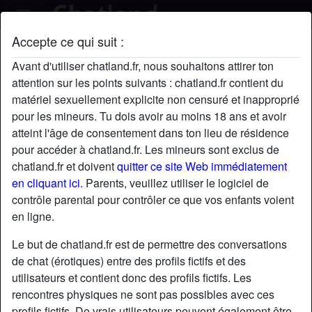
Accepte ce qui suit :
Lolou64's profil
Avant d'utiliser chatland.fr, nous souhaitons attirer ton
attention sur les points suivants : chatland.fr contient du
matériel sexuellement explicite non censuré et inapproprié
pour les mineurs. Tu dois avoir au moins 18 ans et avoir
atteint l'âge de consentement dans ton lieu de résidence
pour accéder à chatland.fr. Les mineurs sont exclus de
chatland.fr et doivent
quitter ce site Web immédiatement
en cliquant ici.
Parents, veuillez utiliser le logiciel de
contrôle parental pour contrôler ce que vos enfants voient
en ligne.
Le but de chatland.fr est de permettre des conversations
de chat (érotiques) entre des profils fictifs et des
utilisateurs et contient donc des profils fictifs. Les
rencontres physiques ne sont pas possibles avec ces
star
chat
Ajouter
Discuter !
profils fictifs. De vrais utilisateurs peuvent également être