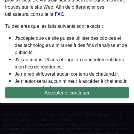
trouvés sur le site Web. Afin de différencier ces
utilisateurs, consulte la
FAQ
.
Nickname:
Shawah
Âge:
34
Tu déclares que les faits suivants sont exacts :
Pays:
France
J'accepte que ce site puisse utiliser des cookies et
Département:
Rhône-Alpes
des technologies similaires à des fins d'analyse et de
Sexe:
Femme
publicité.
J'ai au moins 18 ans et l'âge du consentement dans
Description
mon lieu de résidence.
Je ne redistribuerai aucun contenu de chatland.fr.
N'a pas encore saisi de description
Je n'autoriserai aucun mineur à accéder à chatland.fr
Cherche
ou à tout matériel qu'il contient.
Accepter et continuer
Tout contenu que je consulte ou télécharge sur
N'a spécifié aucune préférence
chatland.fr est destiné à mon usage personnel et je ne
le montrerai pas à un mineur.
chatland.fr © 2012 - 2026
|
Abuse
|
Sitemap
|
Tarifs
|
FAQ
|
Privacy policy
|
Je n'ai pas été contacté par les fournisseurs de ce
Conditions générales d'utilisation
|
Contact
matériel, et je choisis volontiers de le visualiser ou de
Ce site est un service de chat érotique et utilise des profils fictifs. Ceux-ci sont
purement à des fins de divertissement, les rendez-vous physiques ne sont pas
le télécharger.
possibles. Tu paies par message. Tu dois avoir 18 ans ou plus pour utiliser ce