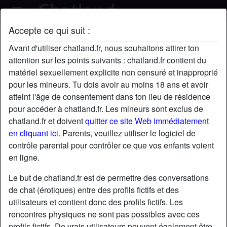
Accepte ce qui suit :
Shawah's profil
Avant d'utiliser chatland.fr, nous souhaitons attirer ton
attention sur les points suivants : chatland.fr contient du
matériel sexuellement explicite non censuré et inapproprié
pour les mineurs. Tu dois avoir au moins 18 ans et avoir
atteint l'âge de consentement dans ton lieu de résidence
pour accéder à chatland.fr. Les mineurs sont exclus de
chatland.fr et doivent
quitter ce site Web immédiatement
en cliquant ici.
Parents, veuillez utiliser le logiciel de
contrôle parental pour contrôler ce que vos enfants voient
en ligne.
Le but de chatland.fr est de permettre des conversations
de chat (érotiques) entre des profils fictifs et des
utilisateurs et contient donc des profils fictifs. Les
rencontres physiques ne sont pas possibles avec ces
star
chat
Ajouter
Discuter !
profils fictifs. De vrais utilisateurs peuvent également être