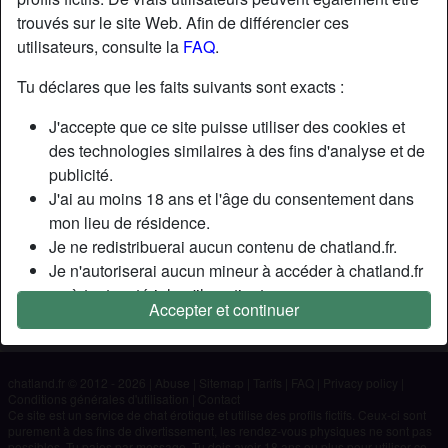
trouvés sur le site Web. Afin de différencier ces
utilisateurs, consulte la
FAQ
.
Nickname:
Lakers
Âge:
34
Tu déclares que les faits suivants sont exacts :
Pays:
France
J'accepte que ce site puisse utiliser des cookies et
Département:
Sarthe
des technologies similaires à des fins d'analyse et de
Sexe:
Homme
publicité.
J'ai au moins 18 ans et l'âge du consentement dans
Description
mon lieu de résidence.
Je ne redistribuerai aucun contenu de chatland.fr.
N'a pas encore saisi de description
Je n'autoriserai aucun mineur à accéder à chatland.fr
Cherche
ou à tout matériel qu'il contient.
Accepter et continuer
Tout contenu que je consulte ou télécharge sur
N'a spécifié aucune préférence
chatland.fr est destiné à mon usage personnel et je ne
le montrerai pas à un mineur.
chatland.fr © 2012 - 2026
|
Abuse
|
Sitemap
|
Tarifs
|
FAQ
|
Privacy policy
|
Je n'ai pas été contacté par les fournisseurs de ce
Conditions générales d'utilisation
|
Contact
matériel, et je choisis volontiers de le visualiser ou de
Ce site est un service de chat érotique et utilise des profils fictifs. Ceux-ci sont
purement à des fins de divertissement, les rendez-vous physiques ne sont pas
le télécharger.
possibles. Tu paies par message. Tu dois avoir 18 ans ou plus pour utiliser ce