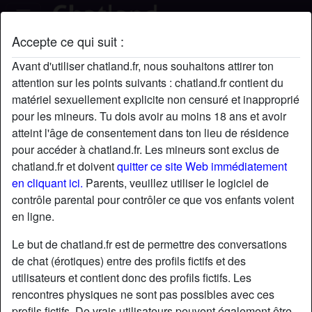
Accepte ce qui suit :
lakers's profil
Avant d'utiliser chatland.fr, nous souhaitons attirer ton
attention sur les points suivants : chatland.fr contient du
matériel sexuellement explicite non censuré et inapproprié
pour les mineurs. Tu dois avoir au moins 18 ans et avoir
atteint l'âge de consentement dans ton lieu de résidence
pour accéder à chatland.fr. Les mineurs sont exclus de
chatland.fr et doivent
quitter ce site Web immédiatement
en cliquant ici.
Parents, veuillez utiliser le logiciel de
contrôle parental pour contrôler ce que vos enfants voient
en ligne.
Le but de chatland.fr est de permettre des conversations
de chat (érotiques) entre des profils fictifs et des
utilisateurs et contient donc des profils fictifs. Les
rencontres physiques ne sont pas possibles avec ces
star
chat
Ajouter
Discuter !
profils fictifs. De vrais utilisateurs peuvent également être