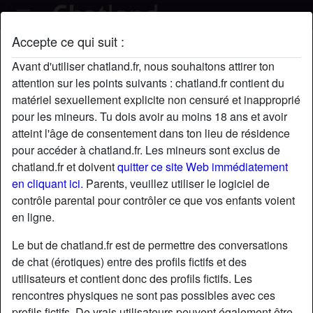
Accepte ce qui suit :
stef72100's profil
Avant d'utiliser chatland.fr, nous souhaitons attirer ton
attention sur les points suivants : chatland.fr contient du
matériel sexuellement explicite non censuré et inapproprié
pour les mineurs. Tu dois avoir au moins 18 ans et avoir
atteint l'âge de consentement dans ton lieu de résidence
pour accéder à chatland.fr. Les mineurs sont exclus de
chatland.fr et doivent
quitter ce site Web immédiatement
en cliquant ici.
Parents, veuillez utiliser le logiciel de
contrôle parental pour contrôler ce que vos enfants voient
en ligne.
Le but de chatland.fr est de permettre des conversations
de chat (érotiques) entre des profils fictifs et des
utilisateurs et contient donc des profils fictifs. Les
rencontres physiques ne sont pas possibles avec ces
star
chat
Ajouter
Discuter !
profils fictifs. De vrais utilisateurs peuvent également être