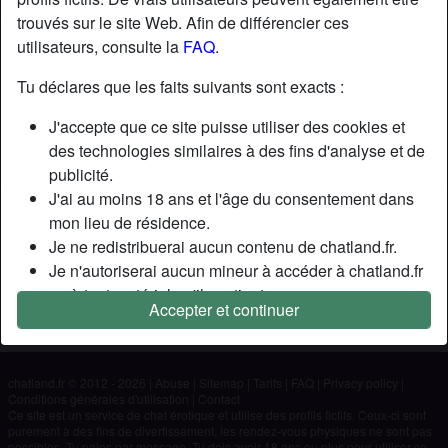
trouvés sur le site Web. Afin de différencier ces
utilisateurs, consulte la
FAQ
.
Nickname:
Stef72100
Âge:
49
Tu déclares que les faits suivants sont exacts :
Pays:
France
J'accepte que ce site puisse utiliser des cookies et
Département:
Sarthe
des technologies similaires à des fins d'analyse et de
Sexe:
Homme
publicité.
J'ai au moins 18 ans et l'âge du consentement dans
Description
mon lieu de résidence.
Je ne redistribuerai aucun contenu de chatland.fr.
N'a pas encore saisi de description
Je n'autoriserai aucun mineur à accéder à chatland.fr
Cherche
ou à tout matériel qu'il contient.
Accepter et continuer
Tout contenu que je consulte ou télécharge sur
N'a spécifié aucune préférence
chatland.fr est destiné à mon usage personnel et je ne
le montrerai pas à un mineur.
chatland.fr © 2012 - 2026
|
Abuse
|
Sitemap
|
Tarifs
|
FAQ
|
Privacy policy
|
Je n'ai pas été contacté par les fournisseurs de ce
Conditions générales d'utilisation
|
Contact
matériel, et je choisis volontiers de le visualiser ou de
Ce site est un service de chat érotique et utilise des profils fictifs. Ceux-ci sont
purement à des fins de divertissement, les rendez-vous physiques ne sont pas
le télécharger.
possibles. Tu paies par message. Tu dois avoir 18 ans ou plus pour utiliser ce