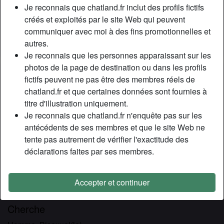
Relation:
En couple
Je reconnais que chatland.fr inclut des profils fictifs
Couleur des yeux:
Bleu
créés et exploités par le site Web qui peuvent
communiquer avec moi à des fins promotionnelles et
Taille:
169 cm
autres.
Fumeur(euse):
Oui
Je reconnais que les personnes apparaissant sur les
photos de la page de destination ou dans les profils
Description
person_pin
fictifs peuvent ne pas être des membres réels de
chatland.fr et que certaines données sont fournies à
Bonjour, je m’appelle Claire, je suis en couple. Je suis une
titre d'illustration uniquement.
nana très libertine du 06 et j’aime faire l’amour avec des
Je reconnais que chatland.fr n'enquête pas sur les
beaux inconnus devant mon mec. Bon au début il n’a pas
antécédents de ses membres et que le site Web ne
été très chaud pour découvrir le candaulisme mais bon j’ai
tente pas autrement de vérifier l'exactitude des
réussi à le convaincre. Nous sommes un jeune couple
déclarations faites par ses membres.
amateur de libertinage mais cette pratique sexuelle est
nouvelle pour nous. Je veux juste prendre mon pied avec
un mec peu importe ton âge par contre je suis intraitable
Accepter et continuer
sur l’hygiène. Je ne fais rien sans capoté non plus.
Cherche