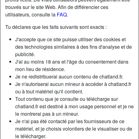
trouvés sur le site Web. Afin de différencier ces
utilisateurs, consulte la
FAQ
.
Tu déclares que les faits suivants sont exacts :
J'accepte que ce site puisse utiliser des cookies et
des technologies similaires à des fins d'analyse et de
publicité.
J'ai au moins 18 ans et l'âge du consentement dans
mon lieu de résidence.
Je ne redistribuerai aucun contenu de chatland.fr.
Je n'autoriserai aucun mineur à accéder à chatland.fr
ou à tout matériel qu'il contient.
Nickname:
LovelyClaire
Tout contenu que je consulte ou télécharge sur
Âge:
30
chatland.fr est destiné à mon usage personnel et je ne
Pays:
France
le montrerai pas à un mineur.
Département:
Savoie
Je n'ai pas été contacté par les fournisseurs de ce
Sexe:
Femme
matériel, et je choisis volontiers de le visualiser ou de
Sexualité:
Hétéro
le télécharger.