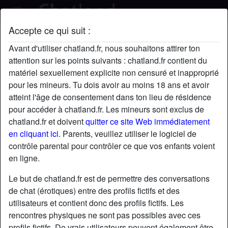
Accepte ce qui suit :
LovelyClaire's profil
Avant d'utiliser chatland.fr, nous souhaitons attirer ton
attention sur les points suivants : chatland.fr contient du
matériel sexuellement explicite non censuré et inapproprié
pour les mineurs. Tu dois avoir au moins 18 ans et avoir
atteint l'âge de consentement dans ton lieu de résidence
pour accéder à chatland.fr. Les mineurs sont exclus de
chatland.fr et doivent
quitter ce site Web immédiatement
en cliquant ici.
Parents, veuillez utiliser le logiciel de
contrôle parental pour contrôler ce que vos enfants voient
en ligne.
Le but de chatland.fr est de permettre des conversations
de chat (érotiques) entre des profils fictifs et des
utilisateurs et contient donc des profils fictifs. Les
rencontres physiques ne sont pas possibles avec ces
star
chat
Ajouter
Discuter !
profils fictifs. De vrais utilisateurs peuvent également être