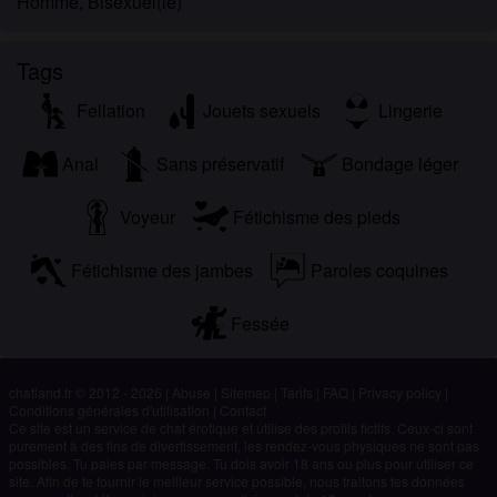
Homme, Bisexuel(le)
Tags
Fellation
Jouets sexuels
Lingerie
Anal
Sans préservatif
Bondage léger
Voyeur
Fétichisme des pieds
Fétichisme des jambes
Paroles coquines
Fessée
chatland.fr © 2012 - 2026
|
Abuse
|
Sitemap
|
Tarifs
|
FAQ
|
Privacy policy
|
Conditions générales d'utilisation
|
Contact
Ce site est un service de chat érotique et utilise des profils fictifs. Ceux-ci sont
purement à des fins de divertissement, les rendez-vous physiques ne sont pas
possibles. Tu paies par message. Tu dois avoir 18 ans ou plus pour utiliser ce
site. Afin de te fournir le meilleur service possible, nous traitons tes données