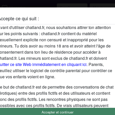
favorite_border
S'inscrire
ccepte ce qui suit :
Description
vant d'utiliser chatland.fr, nous souhaitons attirer ton attention
ur les points suivants : chatland.fr contient du matériel
N'a pas encore saisi de description
exuellement explicite non censuré et inapproprié pour les
Cherche
ineurs. Tu dois avoir au moins 18 ans et avoir atteint l'âge de
onsentement dans ton lieu de résidence pour accéder à
N'a spécifié aucune préférence
hatland.fr. Les mineurs sont exclus de chatland.fr et doivent
uitter ce site Web immédiatement en cliquant ici.
Parents,
euillez utiliser le logiciel de contrôle parental pour contrôler ce
ue vos enfants voient en ligne.
e but de chatland.fr est de permettre des conversations de chat
érotiques) entre des profils fictifs et des utilisateurs et contient
onc des profils fictifs. Les rencontres physiques ne sont pas
ossibles avec ces profils fictifs. De vrais utilisateurs peuvent
galement être trouvés sur le site Web. Afin de différencier ces
Accepter et continuer