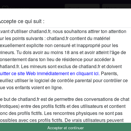
favorite_border
S'inscrire
ccepte ce qui suit :
Description
vant d'utiliser chatland.fr, nous souhaitons attirer ton attention
ur les points suivants : chatland.fr contient du matériel
N'a pas encore saisi de description
exuellement explicite non censuré et inapproprié pour les
Cherche
ineurs. Tu dois avoir au moins 18 ans et avoir atteint l'âge de
onsentement dans ton lieu de résidence pour accéder à
N'a spécifié aucune préférence
hatland.fr. Les mineurs sont exclus de chatland.fr et doivent
uitter ce site Web immédiatement en cliquant ici.
Parents,
euillez utiliser le logiciel de contrôle parental pour contrôler ce
ue vos enfants voient en ligne.
e but de chatland.fr est de permettre des conversations de chat
érotiques) entre des profils fictifs et des utilisateurs et contient
onc des profils fictifs. Les rencontres physiques ne sont pas
ossibles avec ces profils fictifs. De vrais utilisateurs peuvent
galement être trouvés sur le site Web. Afin de différencier ces
Accepter et continuer