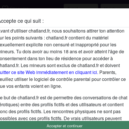
favorite_border
S'inscrire
ccepte ce qui suit :
Description
vant d'utiliser chatland.fr, nous souhaitons attirer ton attention
ur les points suivants : chatland.fr contient du matériel
N'a pas encore saisi de description
exuellement explicite non censuré et inapproprié pour les
Cherche
ineurs. Tu dois avoir au moins 18 ans et avoir atteint l'âge de
onsentement dans ton lieu de résidence pour accéder à
N'a spécifié aucune préférence
hatland.fr. Les mineurs sont exclus de chatland.fr et doivent
uitter ce site Web immédiatement en cliquant ici.
Parents,
euillez utiliser le logiciel de contrôle parental pour contrôler ce
ue vos enfants voient en ligne.
e but de chatland.fr est de permettre des conversations de chat
érotiques) entre des profils fictifs et des utilisateurs et contient
onc des profils fictifs. Les rencontres physiques ne sont pas
ossibles avec ces profils fictifs. De vrais utilisateurs peuvent
galement être trouvés sur le site Web. Afin de différencier ces
Accepter et continuer