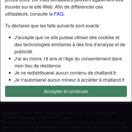
trouvés sur le site Web. Afin de différencier ces
utilisateurs, consulte la
FAQ
.
Nickname:
Rafael
Âge:
60
Tu déclares que les faits suivants sont exacts :
Pays:
France
J'accepte que ce site puisse utiliser des cookies et
Département:
Tarn
des technologies similaires à des fins d'analyse et de
Sexe:
Homme
publicité.
J'ai au moins 18 ans et l'âge du consentement dans
Description
mon lieu de résidence.
Je ne redistribuerai aucun contenu de chatland.fr.
N'a pas encore saisi de description
Je n'autoriserai aucun mineur à accéder à chatland.fr
Cherche
ou à tout matériel qu'il contient.
Accepter et continuer
Tout contenu que je consulte ou télécharge sur
N'a spécifié aucune préférence
chatland.fr est destiné à mon usage personnel et je ne
le montrerai pas à un mineur.
chatland.fr © 2012 - 2026
|
Abuse
|
Sitemap
|
Tarifs
|
FAQ
|
Privacy policy
|
Je n'ai pas été contacté par les fournisseurs de ce
Conditions générales d'utilisation
|
Contact
matériel, et je choisis volontiers de le visualiser ou de
Ce site est un service de chat érotique et utilise des profils fictifs. Ceux-ci sont
purement à des fins de divertissement, les rendez-vous physiques ne sont pas
le télécharger.
possibles. Tu paies par message. Tu dois avoir 18 ans ou plus pour utiliser ce