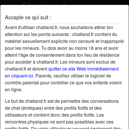
Accepte ce qui suit :
rafael's profil
Avant d'utiliser chatland.fr, nous souhaitons attirer ton
attention sur les points suivants : chatland.fr contient du
matériel sexuellement explicite non censuré et inapproprié
pour les mineurs. Tu dois avoir au moins 18 ans et avoir
atteint l'âge de consentement dans ton lieu de résidence
pour accéder à chatland.fr. Les mineurs sont exclus de
chatland.fr et doivent
quitter ce site Web immédiatement
en cliquant ici.
Parents, veuillez utiliser le logiciel de
contrôle parental pour contrôler ce que vos enfants voient
en ligne.
Le but de chatland.fr est de permettre des conversations
de chat (érotiques) entre des profils fictifs et des
utilisateurs et contient donc des profils fictifs. Les
rencontres physiques ne sont pas possibles avec ces
star
chat
Ajouter
Discuter !
profils fictifs. De vrais utilisateurs peuvent également être