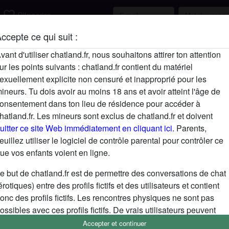
favorite_border
S'inscrire
ccepte ce qui suit :
Description
person_pin
vant d'utiliser chatland.fr, nous souhaitons attirer ton attention
ur les points suivants : chatland.fr contient du matériel
Urgent !! Je veux sentir un homme bien m
exuellement explicite non censuré et inapproprié pour les
laisserai faire. Le feu du désir me consume
ineurs. Tu dois avoir au moins 18 ans et avoir atteint l'âge de
appelez-moi Van. Par contre même si je s
onsentement dans ton lieu de résidence pour accéder à
par un homme qui saura me maîtriser, je ne
hatland.fr. Les mineurs sont exclus de chatland.fr et doivent
Cherche
uitter ce site Web immédiatement en cliquant ici.
Parents,
euillez utiliser le logiciel de contrôle parental pour contrôler ce
N'a spécifié aucune préférence
ue vos enfants voient en ligne.
e but de chatland.fr est de permettre des conversations de chat
Tags
érotiques) entre des profils fictifs et des utilisateurs et contient
Fellation
Oral
Branlett
onc des profils fictifs. Les rencontres physiques ne sont pas
ossibles avec ces profils fictifs. De vrais utilisateurs peuvent
Gorge profonde
Soumis(e)
galement être trouvés sur le site Web. Afin de différencier ces
Accepter et continuer