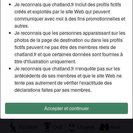
Relation:
Célibataire
Je reconnais que chatland.fr inclut des profils fictifs
Couleur des cheveux:
Brunette
créés et exploités par le site Web qui peuvent
communiquer avec moi à des fins promotionnelles et
Couleur des yeux:
Brun
autres.
Poids:
55 Kg
Je reconnais que les personnes apparaissant sur les
photos de la page de destination ou dans les profils
Description
person_pin
fictifs peuvent ne pas être des membres réels de
chatland.fr et que certaines données sont fournies à
Coucou les mecs, je vous souhaite le bienvenue sur mon
titre d'illustration uniquement.
profil. Je suis une belle sexy brune divorcée qui a très
Je reconnais que chatland.fr n'enquête pas sur les
envie de s’échapper dans les bras d’un homme tendre et
antécédents de ses membres et que le site Web ne
coquine lors d’un plan q gratuit .
tente pas autrement de vérifier l'exactitude des
Cherche
déclarations faites par ses membres.
Homme, Hétéro
Accepter et continuer
Tags
Fellation
Oral
Lingerie
Anal