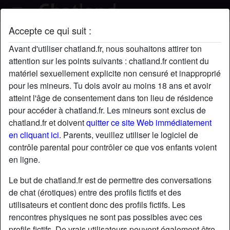
Accepte ce qui suit :
FrancineC's profil
Avant d'utiliser chatland.fr, nous souhaitons attirer ton
attention sur les points suivants : chatland.fr contient du
matériel sexuellement explicite non censuré et inapproprié
pour les mineurs. Tu dois avoir au moins 18 ans et avoir
atteint l'âge de consentement dans ton lieu de résidence
pour accéder à chatland.fr. Les mineurs sont exclus de
chatland.fr et doivent
quitter ce site Web immédiatement
en cliquant ici.
Parents, veuillez utiliser le logiciel de
contrôle parental pour contrôler ce que vos enfants voient
en ligne.
Le but de chatland.fr est de permettre des conversations
de chat (érotiques) entre des profils fictifs et des
utilisateurs et contient donc des profils fictifs. Les
rencontres physiques ne sont pas possibles avec ces
star
chat
Ajouter
Discuter !
profils fictifs. De vrais utilisateurs peuvent également être