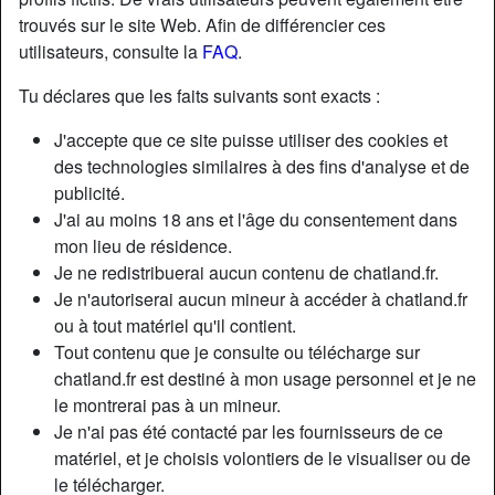
trouvés sur le site Web. Afin de différencier ces
utilisateurs, consulte la
FAQ
.
Tu déclares que les faits suivants sont exacts :
J'accepte que ce site puisse utiliser des cookies et
des technologies similaires à des fins d'analyse et de
publicité.
J'ai au moins 18 ans et l'âge du consentement dans
mon lieu de résidence.
Je ne redistribuerai aucun contenu de chatland.fr.
Je n'autoriserai aucun mineur à accéder à chatland.fr
ou à tout matériel qu'il contient.
Nickname:
FrancineC
Tout contenu que je consulte ou télécharge sur
Âge:
38
chatland.fr est destiné à mon usage personnel et je ne
Pays:
France
le montrerai pas à un mineur.
Département:
Val-de-Marne
Je n'ai pas été contacté par les fournisseurs de ce
Sexe:
Femme
matériel, et je choisis volontiers de le visualiser ou de
Sexualité:
Hétéro
le télécharger.