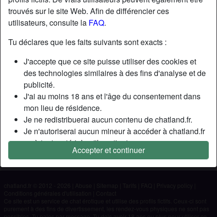
trouvés sur le site Web. Afin de différencier ces
utilisateurs, consulte la
FAQ
.
Nickname:
Peter
Âge:
32
Tu déclares que les faits suivants sont exacts :
Pays:
France
J'accepte que ce site puisse utiliser des cookies et
Département:
Var
des technologies similaires à des fins d'analyse et de
Sexe:
Homme
publicité.
J'ai au moins 18 ans et l'âge du consentement dans
Description
mon lieu de résidence.
Je ne redistribuerai aucun contenu de chatland.fr.
N'a pas encore saisi de description
Je n'autoriserai aucun mineur à accéder à chatland.fr
Cherche
ou à tout matériel qu'il contient.
Accepter et continuer
Tout contenu que je consulte ou télécharge sur
N'a spécifié aucune préférence
chatland.fr est destiné à mon usage personnel et je ne
le montrerai pas à un mineur.
chatland.fr © 2012 - 2026
|
Abuse
|
Sitemap
|
Tarifs
|
FAQ
|
Privacy policy
|
Je n'ai pas été contacté par les fournisseurs de ce
Conditions générales d'utilisation
|
Contact
matériel, et je choisis volontiers de le visualiser ou de
Ce site est un service de chat érotique et utilise des profils fictifs. Ceux-ci sont
purement à des fins de divertissement, les rendez-vous physiques ne sont pas
le télécharger.
possibles. Tu paies par message. Tu dois avoir 18 ans ou plus pour utiliser ce