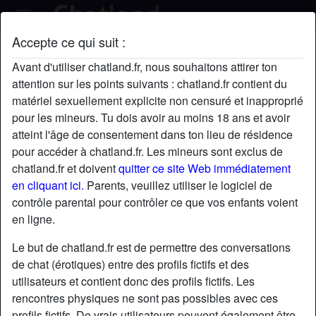
Accepte ce qui suit :
Peter's profil
Avant d'utiliser chatland.fr, nous souhaitons attirer ton
attention sur les points suivants : chatland.fr contient du
matériel sexuellement explicite non censuré et inapproprié
pour les mineurs. Tu dois avoir au moins 18 ans et avoir
atteint l'âge de consentement dans ton lieu de résidence
pour accéder à chatland.fr. Les mineurs sont exclus de
chatland.fr et doivent
quitter ce site Web immédiatement
en cliquant ici.
Parents, veuillez utiliser le logiciel de
contrôle parental pour contrôler ce que vos enfants voient
en ligne.
Le but de chatland.fr est de permettre des conversations
de chat (érotiques) entre des profils fictifs et des
utilisateurs et contient donc des profils fictifs. Les
rencontres physiques ne sont pas possibles avec ces
star
chat
Ajouter
Discuter !
profils fictifs. De vrais utilisateurs peuvent également être