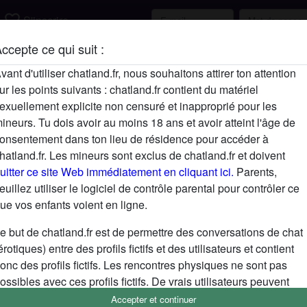
favorite_border
S'inscrire
ccepte ce qui suit :
Description
vant d'utiliser chatland.fr, nous souhaitons attirer ton attention
ur les points suivants : chatland.fr contient du matériel
N'a pas encore saisi de description
exuellement explicite non censuré et inapproprié pour les
Cherche
ineurs. Tu dois avoir au moins 18 ans et avoir atteint l'âge de
onsentement dans ton lieu de résidence pour accéder à
N'a spécifié aucune préférence
hatland.fr. Les mineurs sont exclus de chatland.fr et doivent
uitter ce site Web immédiatement en cliquant ici.
Parents,
euillez utiliser le logiciel de contrôle parental pour contrôler ce
ue vos enfants voient en ligne.
e but de chatland.fr est de permettre des conversations de chat
érotiques) entre des profils fictifs et des utilisateurs et contient
onc des profils fictifs. Les rencontres physiques ne sont pas
ossibles avec ces profils fictifs. De vrais utilisateurs peuvent
galement être trouvés sur le site Web. Afin de différencier ces
Accepter et continuer