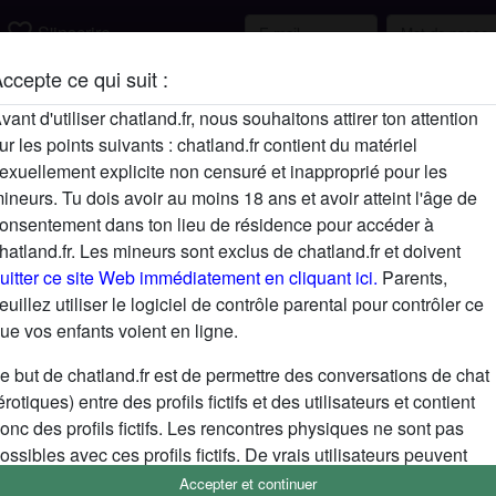
favorite_border
S'inscrire
ccepte ce qui suit :
Description
vant d'utiliser chatland.fr, nous souhaitons attirer ton attention
ur les points suivants : chatland.fr contient du matériel
N'a pas encore saisi de description
exuellement explicite non censuré et inapproprié pour les
Cherche
ineurs. Tu dois avoir au moins 18 ans et avoir atteint l'âge de
onsentement dans ton lieu de résidence pour accéder à
N'a spécifié aucune préférence
hatland.fr. Les mineurs sont exclus de chatland.fr et doivent
uitter ce site Web immédiatement en cliquant ici.
Parents,
euillez utiliser le logiciel de contrôle parental pour contrôler ce
ue vos enfants voient en ligne.
e but de chatland.fr est de permettre des conversations de chat
érotiques) entre des profils fictifs et des utilisateurs et contient
onc des profils fictifs. Les rencontres physiques ne sont pas
ossibles avec ces profils fictifs. De vrais utilisateurs peuvent
galement être trouvés sur le site Web. Afin de différencier ces
Accepter et continuer